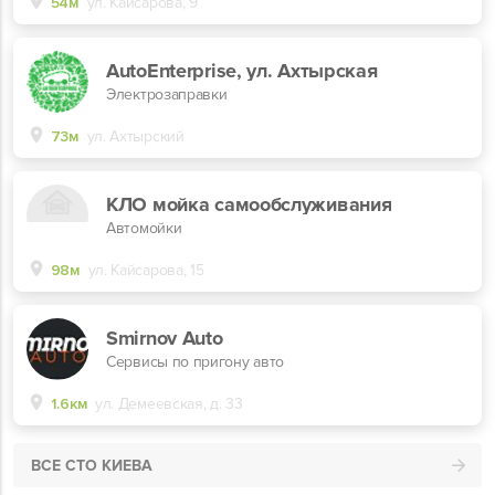
54м
ул. Кайсарова, 9
AutoEnterprise, ул. Ахтырская
Электрозаправки
73м
ул. Ахтырский
КЛО мойка самообслуживания
Автомойки
98м
ул. Кайсарова, 15
Smirnov Auto
Сервисы по пригону авто
1.6км
ул. Демеевская, д. 33
ВСЕ СТО КИЕВА