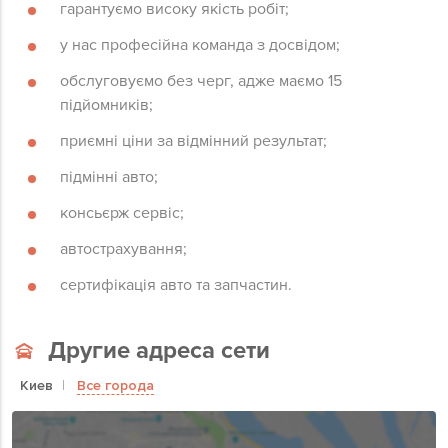
гарантуємо високу якість робіт;
у нас професійна команда з досвідом;
обслуговуємо без черг, адже маємо 15
підйомників;
приємні ціни за відмінний результат;
підмінні авто;
консьєрж сервіс;
автострахування;
сертифікація авто та запчастин.
Другие адреса сети
Киев
Все города