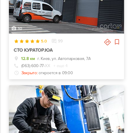
10
5.0
99
СТО КУРАТОР.ЮА
12.8 км
г. Киев, ул. Автопарковая, 7А
(063) 600-77-
ХХ
+ еще 4
Закрыто:
откроется в 09:00