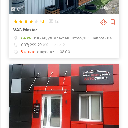
8
4.1
12
VAG Master
7.4 км
г. Киев, ул. Алексея Тихого, 103, Напротив автозаправки KLO
(097) 299-29-
ХХ
+ еще 2
Закрыто:
откроется в 08:00