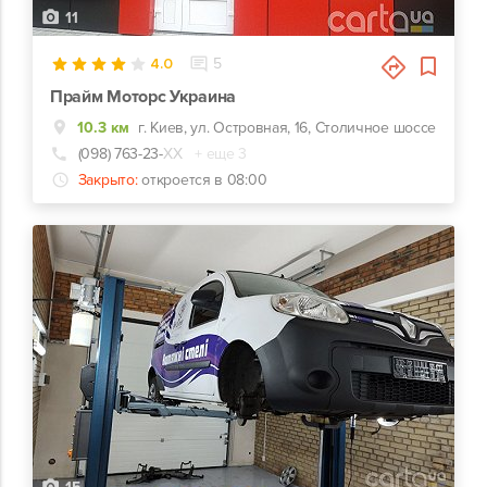
11
4.0
5
Прайм Моторс Украина
10.3 км
г. Киев, ул. Островная, 16, Столичное шоссе
(098) 763-23-
ХХ
+ еще 3
Закрыто:
откроется в 08:00