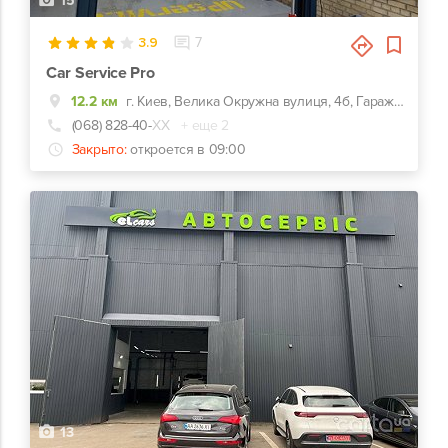
15
3.9
7
Car Service Pro
12.2 км
г. Киев, Велика Окружна вулиця, 4б, Гаражный кооператив Березка-2
(068) 828-40-
ХХ
+ еще 2
Закрыто:
откроется в 09:00
13