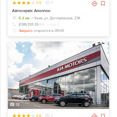
3.9
4
Автосервіс Аполлон
5.2 км
г. Киев, ул. Дегтярёвская, 27А
(098) 933-33-
ХХ
+ еще 2
Закрыто:
откроется в 09:00
12
3.8
2