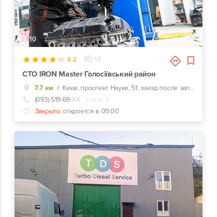
10
4.2
13
СТО IRON Master Голосіївський район
7.7 км
г. Киев, проспект Науки, 51, заезд после заправки WOG
(093) 519-69-
ХХ
+ еще 3
Закрыто:
откроется в 09:00