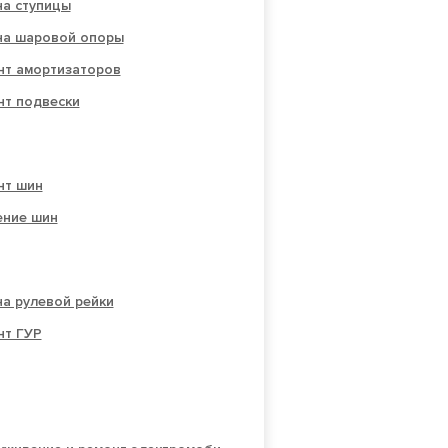
на ступицы
на шаровой опоры
нт амортизаторов
нт подвески
нт шин
ение шин
а рулевой рейки
нт ГУР