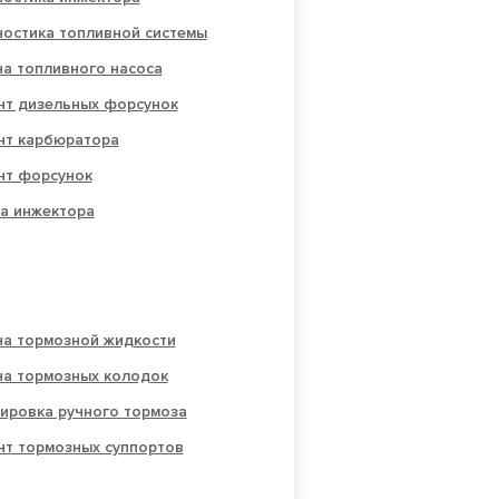
ностика топливной системы
а топливного насоса
нт дизельных форсунок
нт карбюратора
нт форсунок
а инжектора
на тормозной жидкости
на тормозных колодок
ировка ручного тормоза
нт тормозных суппортов