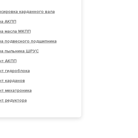
нсировка карданного вала
на АКПП
на масла МКПП
на подвесного подшипника
на пыльника ШРУС
нт АКПП
нт гидроблока
нт карданов
нт мехатроника
нт редуктора