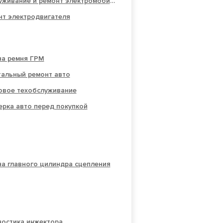
Обслуживание и ремонт электромобилей
нт электродвигателя
на ремня ГРМ
тальный ремонт авто
овое техобслуживание
рка авто перед покупкой
а главного цилиндра сцепления
ностика инжектора