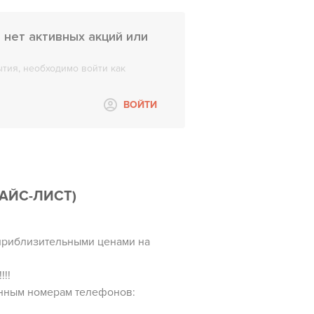
o нет активных акций или
тия, необходимо войти как
ВОЙТИ
АЙС-ЛИСТ)
 приблизительными ценами на
!!
анным номерам телефонов: