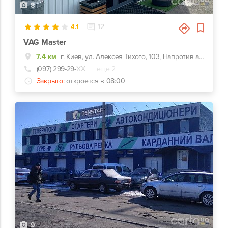
8
4.1
12
VAG Master
7.4 км
г. Киев, ул. Алексея Тихого, 103, Напротив автозаправки KLO
(097) 299-29-
ХХ
+ еще 2
Закрыто:
откроется в 08:00
9