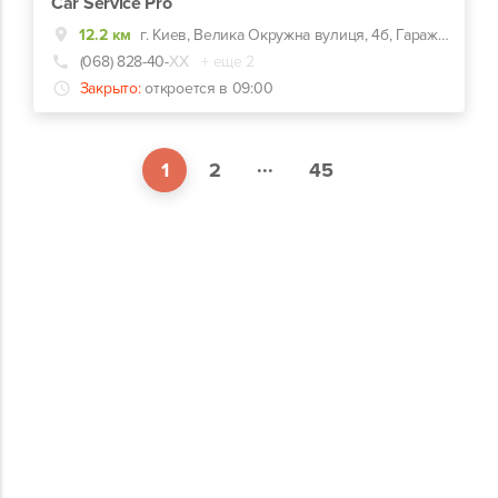
Car Service Pro
12.2 км
г. Киев, Велика Окружна вулиця, 4б, Гаражный кооператив Березка-2
(068) 828-40-
ХХ
+ еще 2
Закрыто:
откроется в 09:00
...
1
2
45