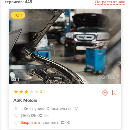
сервисов: 445
По расстоянию
ТОП
1
3.1
ASK Motors
г. Киев, улица Оросительная, 17
(063) 125-00-
ХХ
Закрыто:
откроется в 10:00