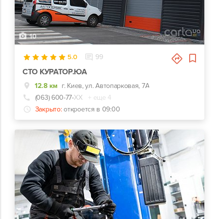
10
5.0
99
СТО КУРАТОР.ЮА
12.8 км
г. Киев, ул. Автопарковая, 7А
(063) 600-77-
ХХ
+ еще 4
Закрыто:
откроется в 09:00