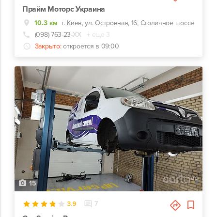
Прайм Моторс Украина
10.3 км
г. Киев, ул. Островная, 16, Столичное шоссе
(098) 763-23-
ХХ
+ еще 3
Закрыто:
откроется в 09:00
15
3.9
7