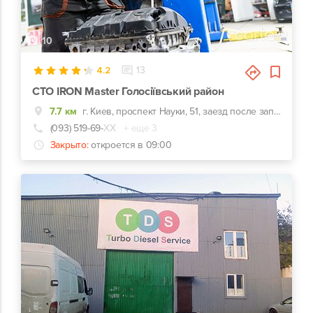
10
4.2
13
СТО IRON Master Голосіївський район
7.7 км
г. Киев, проспект Науки, 51, заезд после заправки WOG
(093) 519-69-
ХХ
+ еще 3
Закрыто:
откроется в 09:00