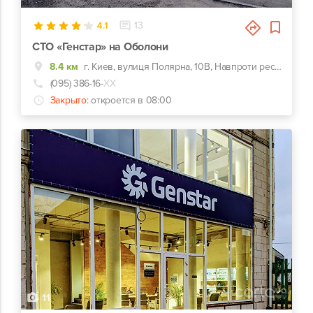
4.1
13
СТО «Генстар» на Оболони
8.4 км
г. Киев, вулиця Полярна, 10В, Навпроти ресторану "Закарпатська колиба". Перебуваємо на перехресті вул. Полярної та вул. Сім'ї Кульженків.
(095) 386-16-
ХХ
Закрыто:
откроется в 08:00
11