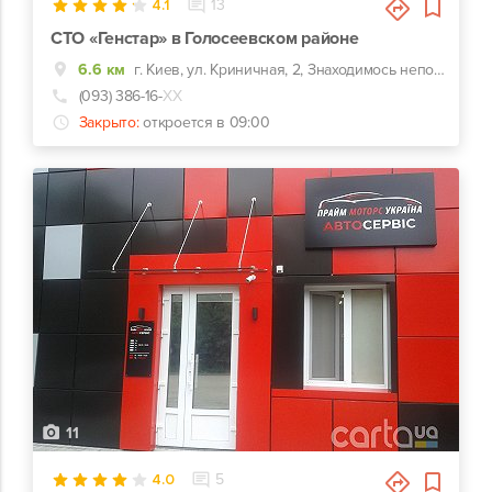
4.1
13
СТО «Генстар» в Голосеевском районе
6.6 км
г. Киев, ул. Криничная, 2, Знаходимось неподалік м. Васильківська. До нас можна проїхати по пр. Лобановського та вул.Кайсарова, або через вул.Васильківську та Охтирську.
(093) 386-16-
ХХ
Закрыто:
откроется в 09:00
11
4.0
5