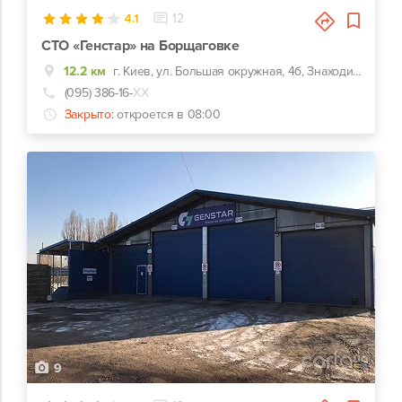
4.1
12
СТО «Генстар» на Борщаговке
12.2 км
г. Киев, ул. Большая окружная, 4б, Знаходимось на в'їзді в гаражний кооператив "Берізка 2", навпроти ДНВП "Електронмаш". Дістатися до СТО можна через Велику Кільцеву трасу.
(095) 386-16-
ХХ
Закрыто:
откроется в 08:00
9