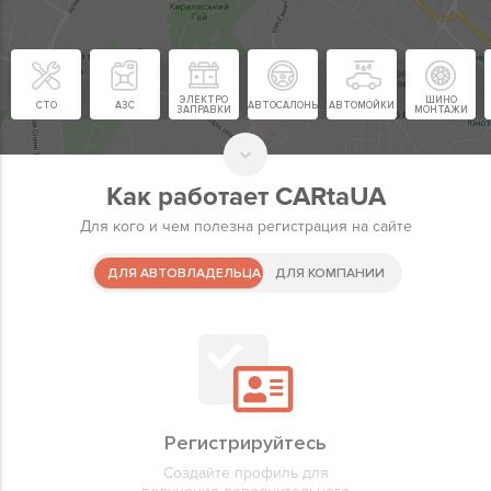
ЭЛЕКТРО
ШИНО
СТО
АЗС
АВТОСАЛОНЫ
АВТОМОЙКИ
ЗАПРАВКИ
МОНТАЖИ
Как работает CARtaUA
Для кого и чем полезна регистрация на сайте
ДЛЯ АВТОВЛАДЕЛЬЦА
ДЛЯ КОМПАНИИ
Регистрируйте компанию
Регистрируйтесь
Избранны
Добавляй
Регистрируйте компанию для
Создайте профиль для
Быстрый д
Размещай