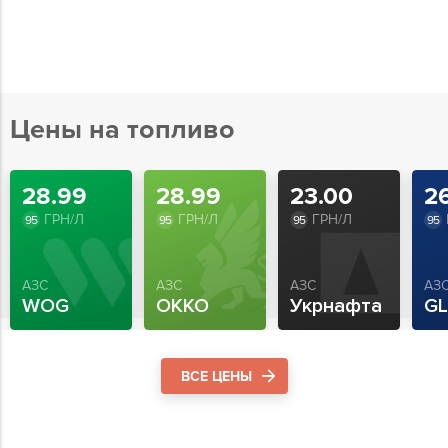
Цены на топливо
28.99
28.99
23.00
2
ГРН/Л
ГРН/Л
ГРН/Л
95
95
95
95
АЗС
АЗС
АЗС
АЗ
WOG
OKKO
Укрнафта
G
ВСЕ ЦЕНЫ