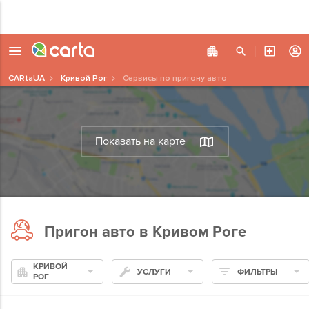
CARtaUA
Кривой Рог
Сервисы по пригону авто
Показать на карте
Пригон авто в Кривом Роге
КРИВОЙ
УСЛУГИ
ФИЛЬТРЫ
РОГ