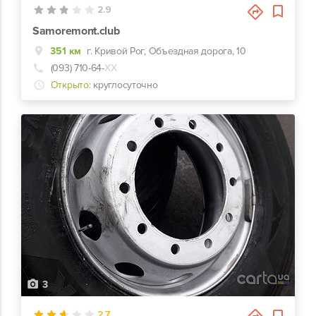
2.9
Samoremont.club
351 км
г. Кривой Рог, Объездная дорога, 10
(093) 710-64-
ХХ
Открыто:
круглосуточно
3
2.7