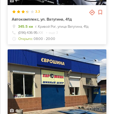
1
3.3
Автокомплекс, ул. Ватутина, 41д
345.5 км
г. Кривой Рог, улица Ватутина, 41д
(096) 436-95-
ХХ
+ еще 3
Открыто:
08:00 - 20:00
4