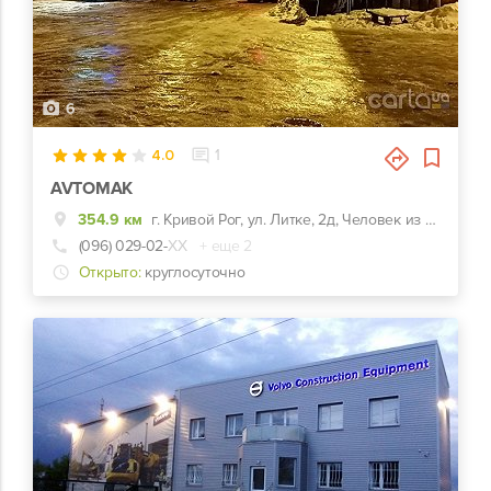
6
4.0
1
AVTOMAK
354.9 км
г. Кривой Рог, ул. Литке, 2д, Человек из шин на перекрестке
(096) 029-02-
ХХ
+ еще 2
Открыто:
круглосуточно