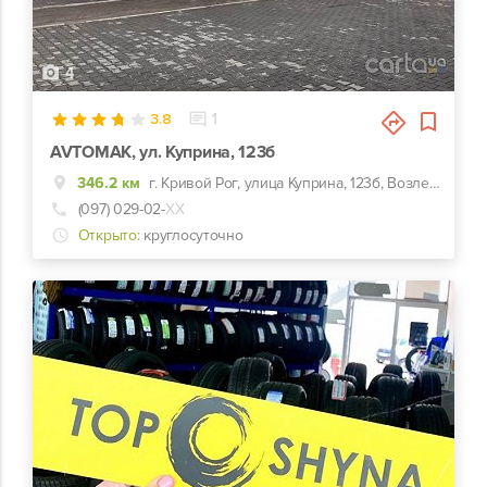
4
3.8
1
AVTOMAK, ул. Куприна, 123б
346.2 км
г. Кривой Рог, улица Куприна, 123б, Возле отделения Новой Почты №1
(097) 029-02-
ХХ
Открыто:
круглосуточно