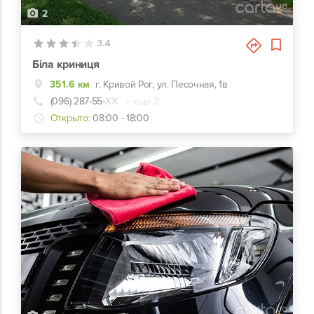
2
3.4
Біла криниця
351.6 км
г. Кривой Рог, ул. Песочная, 1в
(096) 287-55-
ХХ
+ еще 2
Открыто:
08:00 - 18:00