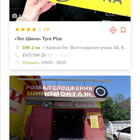
8
3.8
«Топ Шина» Tyre Plus
349.2 км
г. Кривой Рог, Волгоградская улица, 8А, Возле ГАИ, напротив заправки ОККО
(067) 564-26-
ХХ
+ еще 2
Открыто:
09:00 - 18:00