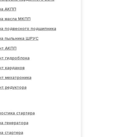
на АКПП
на масла МКПП
на подвесного подшипника
на пыльника ШРУС
нт АКПП
нт гидроблока
нт карданов
нт мехатроника
нт редуктора
остика стартера
на генератора
а стартера