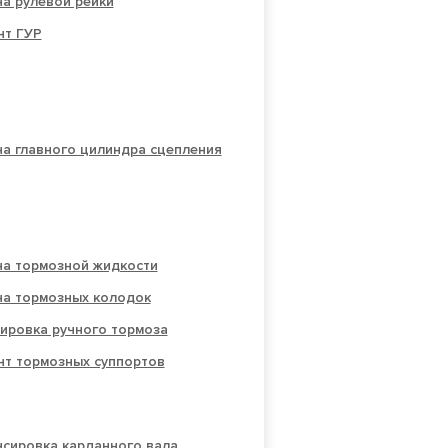
а рулевой рейки
нт ГУР
а главного цилиндра сцепления
на тормозной жидкости
на тормозных колодок
ировка ручного тормоза
нт тормозных суппортов
нсировка карданного вала