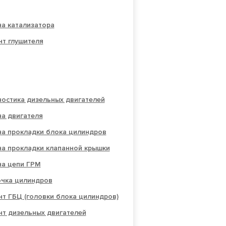
а катализатора
нт глушителя
остика дизельных двигателей
а двигателя
на прокладки блока цилиндров
на прокладки клапанной крышки
на цепи ГРМ
очка цилиндров
т ГБЦ (головки блока цилиндров)
нт дизельных двигателей