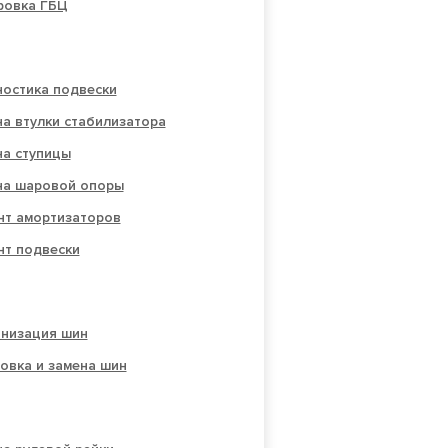
овка ГБЦ
ностика подвески
а втулки стабилизатора
на ступицы
на шаровой опоры
нт амортизаторов
нт подвески
анизация шин
овка и замена шин