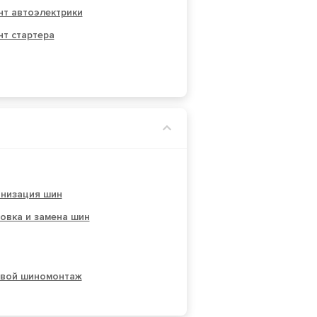
нт автоэлектрики
т стартера
анизация шин
овка и замена шин
овой шиномонтаж