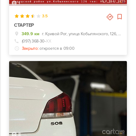
1
3.5
СТАРТЕР
349.9 км
г. Кривой Рог, улица Кобылянского, 126, рядом с Мультиплексом
(097) 368-30-
ХХ
Закрыто:
откроется в 09:00
8