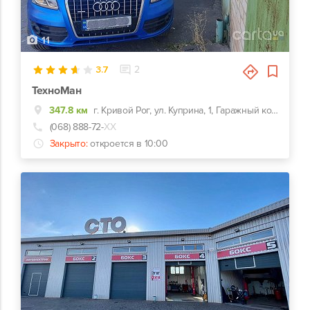
11
3.7
2
ТехноМан
347.8 км
г. Кривой Рог, ул. Куприна, 1, Гаражный кооператив Автомибилист
(068) 888-72-
ХХ
Закрыто:
откроется в 10:00