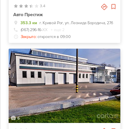
3.4
Авто Престиж
353.3 км
г. Кривой Рог, ул. Леонида Бородича, 27б
(067) 296-16-
ХХ
+ еще 2
Закрыто:
откроется в 09:00
6