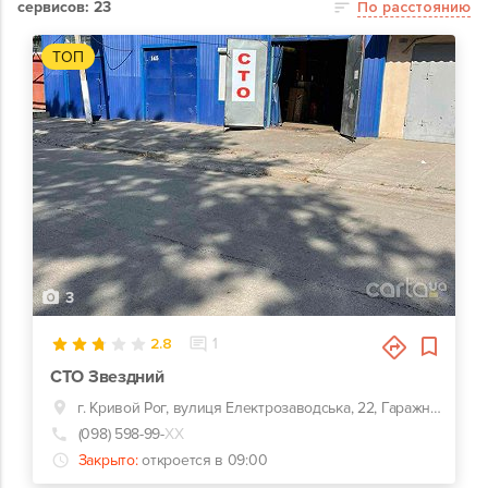
сервисов: 23
По расстоянию
ТОП
3
2.8
1
СТО Звездний
г. Кривой Рог, вулиця Електрозаводська, 22, Гаражний кооператив Звездний (микрорайон Заречный)
(098) 598-99-
ХХ
Закрыто:
откроется в 09:00