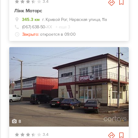
3.4
Лінк Моторс
345.3 км
г. Кривой Рог, Нарвская улица, 11а
(067) 638-50-
ХХ
+ еще 3
Закрыто:
откроется в 09:00
8
3.4