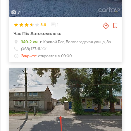
7
3.6
1
Час Пік Автокомплекс
349.2 км
г. Кривой Рог, Волгоградская улица, 8а
(068) 137-11-
ХХ
Закрыто:
откроется в 09:00