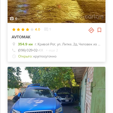
6
4.0
1
AVTOMAK
354.9 км
г. Кривой Рог, ул. Литке, 2д, Человек из шин на перекрестке
(096) 029-02-
ХХ
+ еще 2
Открыто:
круглосуточно