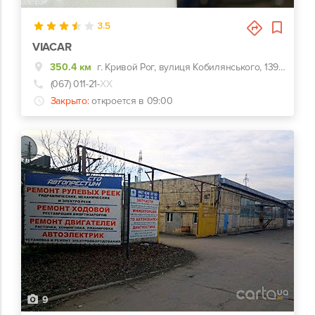
3.5
VIACAR
350.4 км
г. Кривой Рог, вулиця Кобилянського, 139К, 139К
(067) 011-21-
ХХ
Закрыто:
откроется в 09:00
9