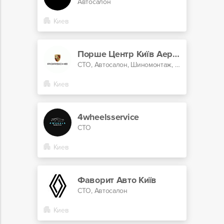
Автосалон
Киев
Порше Центр Київ Аеропорт
СТО, Автосалон, Шиномонтаж, Центр кузовного ремонта, Сервис по автоподбору
Киев
4wheelsservice
СТО
Киев
Фаворит Авто Київ
СТО, Автосалон
Киев