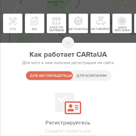
ЭЛЕКТРО
ШИНО
СТО
АЗС
АВТОСАЛОНЫ
АВТОМОЙКИ
ЗАПРАВКИ
МОНТАЖИ
Как работает CARtaUA
Для кого и чем полезна регистрация на сайте
ДЛЯ АВТОВЛАДЕЛЬЦА
ДЛЯ КОМПАНИИ
Регистрируйте компанию
Регистрируйтесь
Избранны
Добавляй
Регистрируйте компанию для
Создайте профиль для
Быстрый д
Размещай