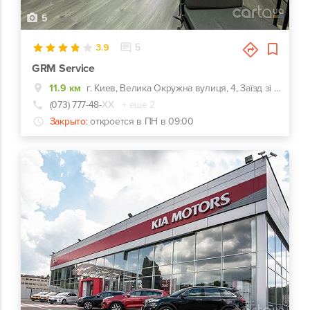
5
3.9
5
GRM Service
11.9 км
г. Киев, Велика Окружна вулиця, 4, Заїзд зі сторони Ельдорадо
(073) 777-48-
ХХ
+ еще 2
Закрыто:
откроется в ПН в 09:00