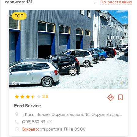
сервисов: 131
По расстоянию
ТОП
1
3.5
Ford Service
г. Киев, Велика Окружна дорога, 4б, Окружная дорога 4б кооператив "Березка 2, Софіївська Борщагівка, Київська обл., 08131
(098) 550-43-
ХХ
Закрыто:
откроется в ПН в 09:00