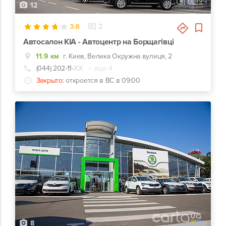
12
3.8
2
Автосалон KIA - Автоцентр на Борщагівці
11.9 км
г. Киев, Велика Окружна вулиця, 2
(044) 202-11-
ХХ
+ еще 4
Закрыто:
откроется в ВС в 09:00
8