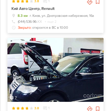
3.8
1
Кий Авто Центр, Renault
8.3 км
г. Киев, ул. Днепровская набережная, 16а
(044) 536-96-
ХХ
+ еще 2
Закрыто:
откроется в ВС в 10:00
7
3.8
1