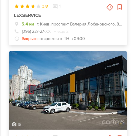
3.8
1
LEXSERVICE
5.4 км
г. Киев, проспект Валерия Лобановского, 8А, СТО находится на территории гаражного кооператива КОСМОС.
(095) 227-27-
ХХ
+ еще 2
Закрыто:
откроется в ПН в 09:00
5