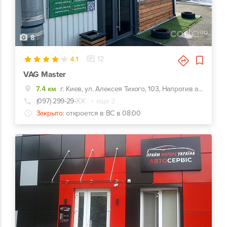
8
4.1
12
VAG Master
7.4 км
г. Киев, ул. Алексея Тихого, 103, Напротив автозаправки KLO
(097) 299-29-
ХХ
+ еще 2
Закрыто:
откроется в ВС в 08:00