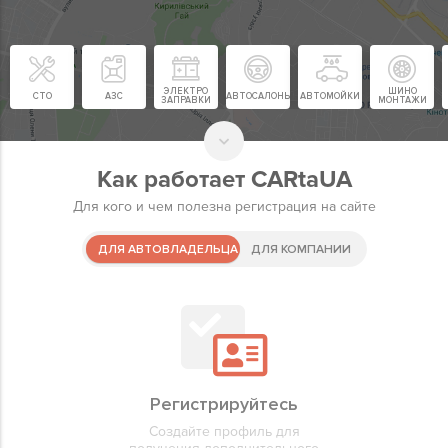
ЭЛЕКТРО
ШИНО
СТО
АЗС
АВТОСАЛОНЫ
АВТОМОЙКИ
ЗАПРАВКИ
МОНТАЖИ
Как работает CARtaUA
Для кого и чем полезна регистрация на сайте
ДЛЯ АВТОВЛАДЕЛЬЦА
ДЛЯ КОМПАНИИ
Регистрируйте компанию
Регистрируйтесь
Избранны
Добавляй
Регистрируйте компанию для
Создайте профиль для
Быстрый д
Размещай