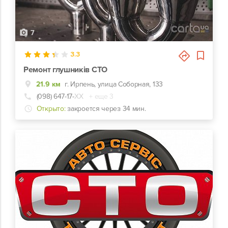
7
3.3
Ремонт глушників СТО
21.9 км
г. Ирпень, улица Соборная, 133
(098) 647-17-
ХХ
+ еще 3
Открыто:
закроется через 34 мин.