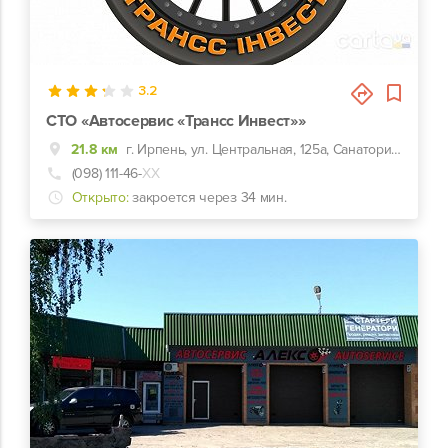
4
3.2
СТО «Автосервис «Трансс Инвест»»
21.8 км
г. Ирпень, ул. Центральная, 125а, Санаторий дубки ,БУДДВОР
(098) 111-46-
ХХ
Открыто:
закроется через 34 мин.