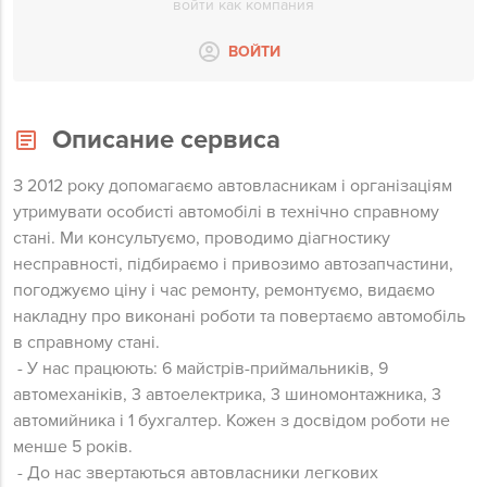
войти как компания
ВОЙТИ
Описание сервиса
З 2012 року допомагаємо автовласникам і організаціям
утримувати особисті автомобілі в технічно справному
стані. Ми консультуємо, проводимо діагностику
несправності, підбираємо і привозимо автозапчастини,
погоджуємо ціну і час ремонту, ремонтуємо, видаємо
накладну про виконані роботи та повертаємо автомобіль
в справному стані.
- У нас працюють: 6 майстрів-приймальників, 9
автомеханіків, 3 автоелектрика, 3 шиномонтажника, 3
автомийника і 1 бухгалтер. Кожен з досвідом роботи не
менше 5 років.
- До нас звертаються автовласники легкових