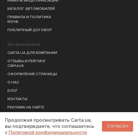
КАМЕРЫ ВИДЕОФИКСАЦИИ
КАТАЛОГ АВТОМОБИЛЕЙ
ПРАВИЛА И ПОЛИТИКА
КОНФ.
ПУБЛИЧНЫЙ ДОГОВОР
Для автокомпаний
CARTA.UA ДЛЯ КОМПАНИИ
ОТЗЫВЫ И РЕЙТИНГ
CARtaUA
ОФОРМЛЕНИЕ СТРАНИЦЫ
О НАС
БЛОГ
КОНТАКТЫ
РЕКЛАМА НА САЙТЕ
Продолжая просматривать Carta.ua,
РЕГИСТРАЦИЯ
КОМПАНИЮ
вы подтверждаете, что соглашаетесь
СОГЛАСЕН
c
Политикой конфиденциальности