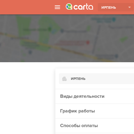
ИРПЕНЬ
ИРПЕНЬ
Киев
Виды деятельности
Харьков
График работы
Борисполь
Запорожье
Способы оплаты
Ужгород