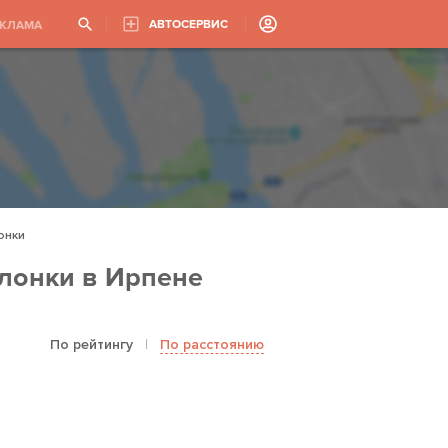
АВТОСЕРВИС
ЕКЛАМА
онки
слонки в Ирпене
По рейтингу
|
По расстоянию