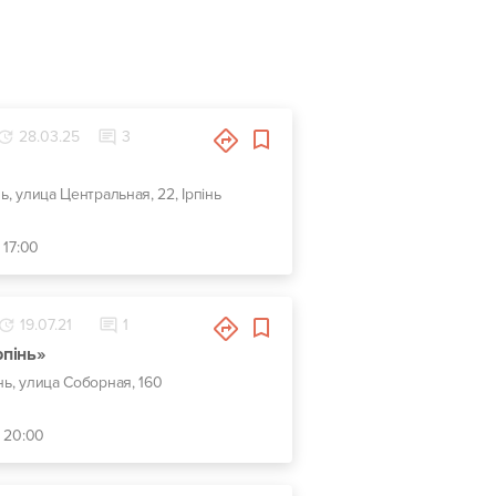
28.03.25
3
ь, улица Центральная, 22, Ірпінь
 17:00
19.07.21
1
рпінь»
нь, улица Соборная, 160
- 20:00