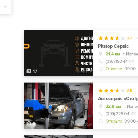
3.7
Pitstop Сервіс
21.4 км
г. Ирпен
(097) 192-44-
ХХ
Открыто:
09:00 -
17
3.6
Автосервіс «Сто І
22.9 км
г. Ирпе
(099) 229-04-
ХХ
Открыто:
09:00 
8