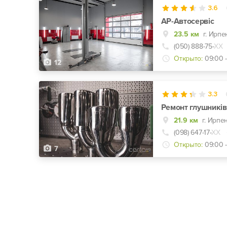
3.6
АР-Автосервіс
23.5 км
(050) 888-75-
ХХ
Открыто:
09:00 
12
3.3
Ремонт глушникі
21.9 км
г. Ирпе
(098) 647-17-
ХХ
Открыто:
09:00 -
7