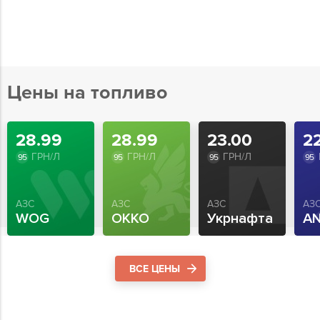
Цены на топливо
28.99
28.99
23.00
2
ГРН/Л
ГРН/Л
ГРН/Л
95
95
95
95
АЗС
АЗС
АЗС
АЗ
WOG
OKKO
Укрнафта
A
ВСЕ ЦЕНЫ