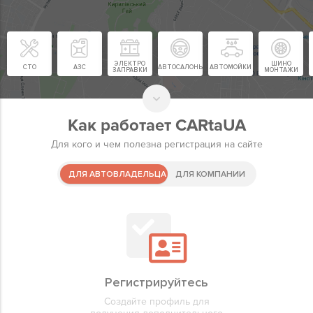
ЭЛЕКТРО
ШИНО
СТО
АЗС
АВТОСАЛОНЫ
АВТОМОЙКИ
ЗАПРАВКИ
МОНТАЖИ
Как работает CARtaUA
Для кого и чем полезна регистрация на сайте
ДЛЯ АВТОВЛАДЕЛЬЦА
ДЛЯ КОМПАНИИ
Регистрируйте компанию
Регистрируйтесь
Избранны
Добавляй
Регистрируйте компанию для
Создайте профиль для
Быстрый д
Размещай