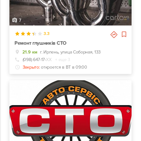
7
3.3
Ремонт глушників СТО
21.9 км
г. Ирпень, улица Соборная, 133
(098) 647-17-
ХХ
+ еще 3
Закрыто:
откроется в ВТ в 09:00