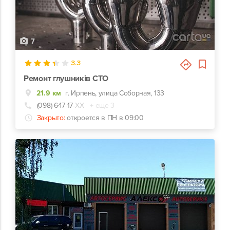
7
3.3
Ремонт глушників СТО
21.9 км
г. Ирпень, улица Соборная, 133
(098) 647-17-
ХХ
+ еще 3
Закрыто:
откроется в ПН в 09:00