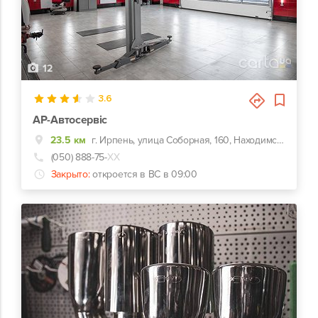
12
3.6
АР-Автосервіс
23.5 км
г. Ирпень, улица Соборная, 160, Находимся в г.Буча,ул.Шевченка 25
(050) 888-75-
ХХ
Закрыто:
откроется в ВС в 09:00