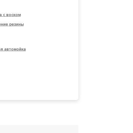
а с воском
ение резины
ая автомойка