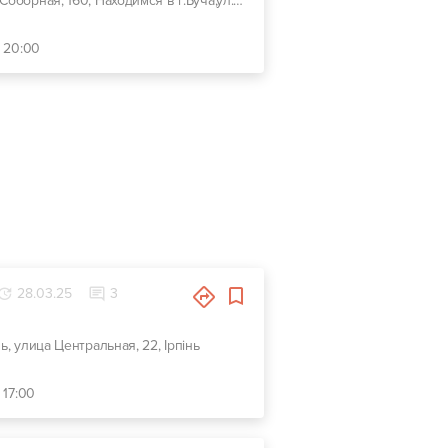
г. Ирпень, улица Соборная, 160, Находимся в г.Буча,ул.Шевченка 25
- 20:00
28.03.25
3
ь, улица Центральная, 22, Ірпінь
 17:00