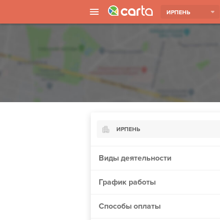
ИРПЕНЬ
ИРПЕНЬ
Киев
Виды деятельности
Харьков
График работы
Борисполь
Запорожье
Способы оплаты
Ужгород