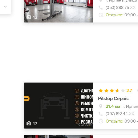
(050) 888-75-
ХХ
Открыто:
09:00 
12
3.7
Pitstop Сервіс
21.4 км
г. Ирпен
(097) 192-44-
ХХ
Открыто:
09:00 -
17