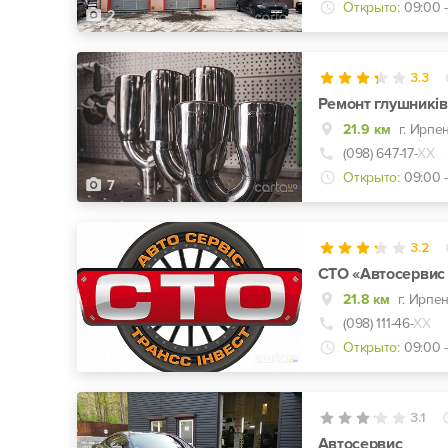
Открыто:
09:00 -
2
3.3
Ремонт глушникі
21.9 км
г. Ирпе
(098) 647-17-
ХХ
Открыто:
09:00 -
7
3.2
СТО «Автосервис 
21.8 км
(098) 111-46-
ХХ
Открыто:
09:00 -
4
3.1
Автосервис