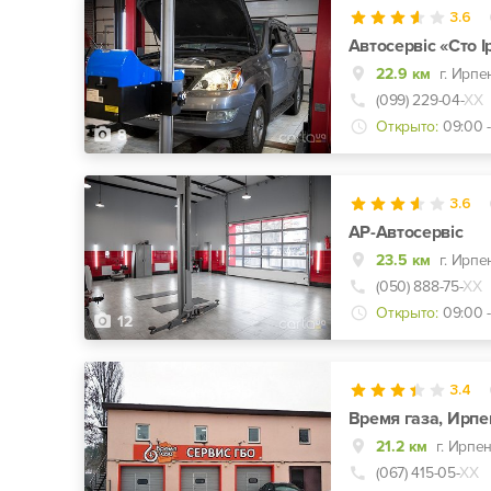
3.6
Автосервіс «Сто І
22.9 км
г. Ирпе
(099) 229-04-
ХХ
Открыто:
09:00 
8
3.6
АР-Автосервіс
23.5 км
(050) 888-75-
ХХ
Открыто:
09:00 
12
3.4
Время газа, Ирпе
21.2 км
г. Ирпе
(067) 415-05-
ХХ