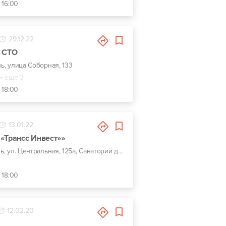
 16:00
29.12.22
в СТО
нь, улица Соборная, 133
+ еще 3
 18:00
13.01.22
«Трансс Инвест»»
г. Ирпень, ул. Центральная, 125а, Санаторий дубки ,БУДДВОР
 18:00
12.02.20