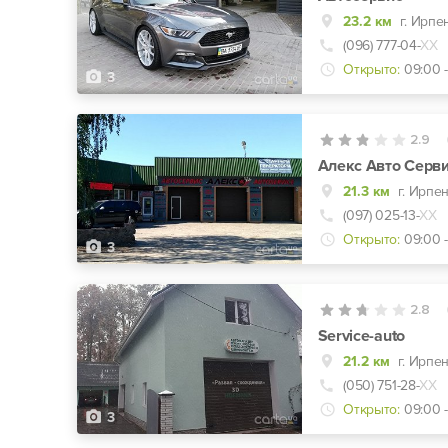
23.2 км
г. Ирпе
(096) 777-04-
ХХ
Открыто:
09:00 -
3
2.9
Алекс Авто Серв
21.3 км
г. Ирпен
(097) 025-13-
ХХ
Открыто:
09:00 -
3
2.8
Service-auto
21.2 км
г. Ирпе
(050) 751-28-
ХХ
Открыто:
09:00 
3