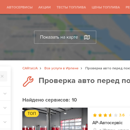
АВТОСЕРВИСЫ
АКЦИИ
ТЕСТЫ ТОПЛИВА
ЦЕНЫ ТОПЛИВА
Р
Показать на карте
CARtaUA
Все услуги в Ирпене
Проверка авто перед пок
Проверка авто перед п
Найдено
сервисов: 10
ТОП
3.6
АР-Автосервіс