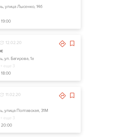
нь, улица Лысенко, 14б
 19:00
12.02.20
ис
ь, ул. Багирова, 1а
+ еще 3
 18:00
11.02.20
нь, улица Полтавская, 31М
+ еще 3
- 20:00