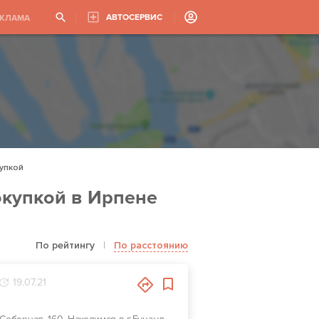
АВТОСЕРВИС
ЕКЛАМА
упкой
окупкой в Ирпене
По рейтингу
|
По расстоянию
19.07.21