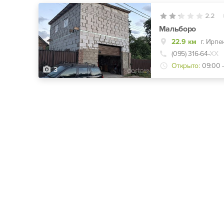
2.2
Мальборо
22.9 км
г. Ирпе
(095) 316-64-
ХХ
Открыто:
09:00 -
3