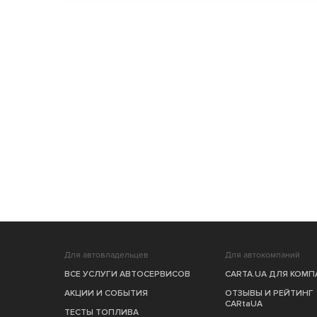
Для автовладельцев
Для автокомпаний
ВСЕ УСЛУГИ АВТОСЕРВИСОВ
CARTA.UA ДЛЯ КОМ
АКЦИИ И СОБЫТИЯ
ОТЗЫВЫ И РЕЙТИНГ
CARtaUA
ТЕСТЫ ТОПЛИВА