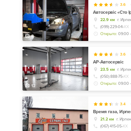
3.6
Автосервіс «Сто І
22.9 км
г. Ирпе
(099) 229-04-
ХХ
Открыто:
09:00 
8
3.6
АР-Автосервіс
23.5 км
(050) 888-75-
ХХ
Открыто:
09:00 
12
3.4
Время газа, Ирпе
21.2 км
г. Ирпе
(067) 415-05-
ХХ