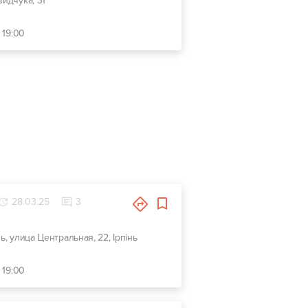
видчука, 31
 19:00
28.03.25
3
ь, улица Центральная, 22, Ірпінь
 19:00