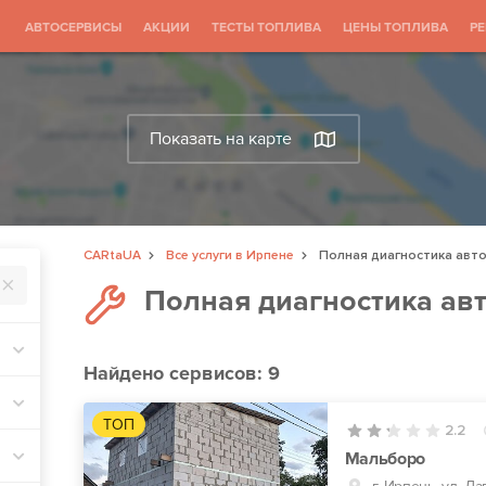
АВТОСЕРВИСЫ
АКЦИИ
ТЕСТЫ ТОПЛИВА
ЦЕНЫ ТОПЛИВА
Р
Показать на карте
CARtaUA
Все услуги в Ирпене
Полная диагностика авт
Полная диагностика ав
Найдено
сервисов: 9
ТОП
2.2
Мальборо