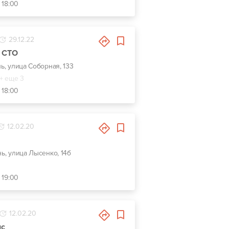
 18:00
29.12.22
в СТО
нь, улица Соборная, 133
+ еще 3
 18:00
12.02.20
нь, улица Лысенко, 14б
 19:00
12.02.20
ис