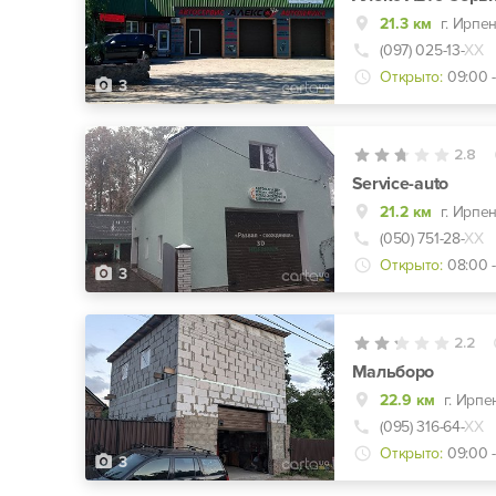
21.3 км
г. Ирпен
(097) 025-13-
ХХ
Открыто:
09:00 
3
2.8
Service-auto
21.2 км
г. Ирпе
(050) 751-28-
ХХ
Открыто:
08:00 
3
2.2
Мальборо
22.9 км
г. Ирпе
(095) 316-64-
ХХ
Открыто:
09:00 -
3