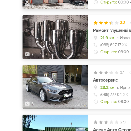
Открыто:
09:00 -
2
3.3
Ремонт глушникі
21.9 км
г. Ирпе
(098) 647-17-
ХХ
Открыто:
09:00 -
7
3.1
Автосервис
23.2 км
г. Ирпе
(096) 777-04-
ХХ
Открыто:
09:00 -
3
2.9
Алекс Авто Серв