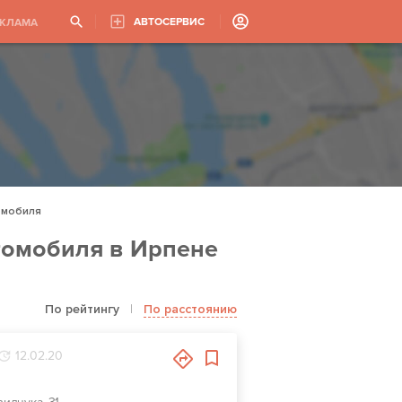
АВТОСЕРВИС
ЕКЛАМА
омобиля
томобиля в Ирпене
По рейтингу
|
По расстоянию
12.02.20