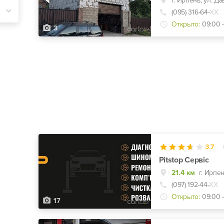
г. Ирпень, ул. Да
(095) 316-64-
ХХ
Открыто:
09:00 -
3
3.7
Pitstop Сервіс
21.4 км
г. Ирпен
(097) 192-44-
ХХ
Открыто:
09:00 -
17