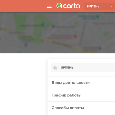
ИРПЕНЬ
ИРПЕНЬ
Киев
Виды деятельности
Харьков
График работы
Борисполь
Запорожье
Способы оплаты
Ужгород