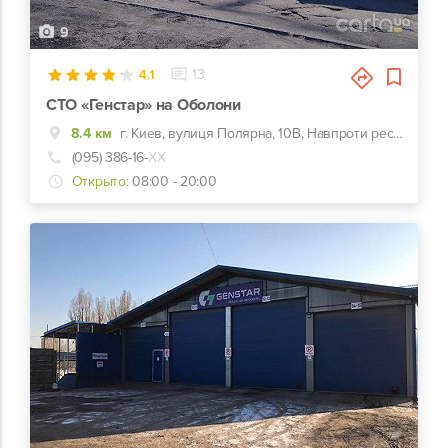
9
4.1
13
СТО «Генстар» на Оболони
8.4 км
г. Киев, вулиця Полярна, 10В, Навпроти ресторану "Закарпатська колиба". Перебуваємо на перехресті вул. Полярної та вул. Сім'ї Кульженків.
(095) 386-16-
ХХ
Открыто:
08:00 - 20:00