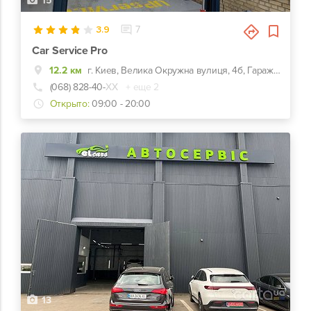
15
3.9
7
Car Service Pro
12.2 км
г. Киев, Велика Окружна вулиця, 4б, Гаражный кооператив Березка-2
(068) 828-40-
ХХ
+ еще 2
Открыто:
09:00 - 20:00
13