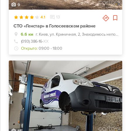
9
4.1
13
СТО «Генстар» в Голосеевском районе
6.6 км
г. Киев, ул. Криничная, 2, Знаходимось неподалік м. Васильківська. До нас можна проїхати по пр. Лобановського та вул.Кайсарова, або через вул.Васильківську та Охтирську.
(093) 386-16-
ХХ
Открыто:
09:00 - 18:00