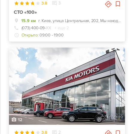
3.8
3
СТО «100»
15.9 км
г. Киев, улица Центральная, 202, Мы находимся на ОСОКОРКАХ- котеджный массив. От метро Славутич по Центральной улице 8 км (фасад). Сразу за 1 шлюзом.
(073) 400-09-
ХХ
+ еще 2
Открыто:
09:00 - 19:00
12
3.8
2