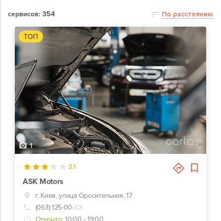
сервисов: 354
По расстоянию
ТОП
1
3.1
ASK Motors
г. Киев, улица Оросительная, 17
(063) 125-00-
ХХ
Открыто:
10:00 - 19:00