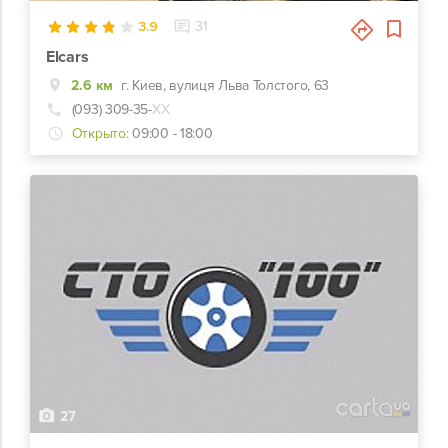
3.9
31
Elcars
2.6 км
г. Киев, вулиця Льва Толстого, 63
(093) 309-35-
ХХ
Открыто:
09:00 - 18:00
27