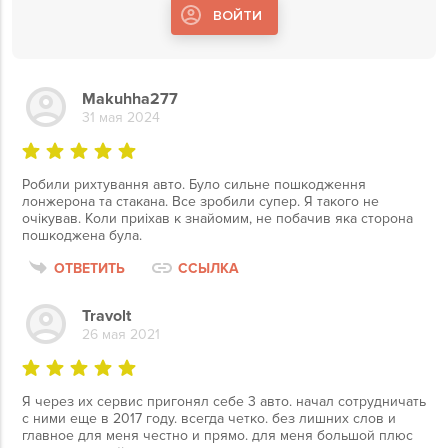
ВОЙТИ
Makuhha277
31 мая 2024
Робили рихтування авто. Було сильне пошкодження
лонжерона та стакана. Все зробили супер. Я такого не
очікував. Коли приіхав к знайомим, не побачив яка сторона
пошкоджена була.
ОТВЕТИТЬ
ССЫЛКА
Travolt
26 мая 2021
Я через их сервис пригонял себе 3 авто. начал сотрудничать
с ними еще в 2017 году. всегда четко. без лишних слов и
главное для меня честно и прямо. для меня большой плюс