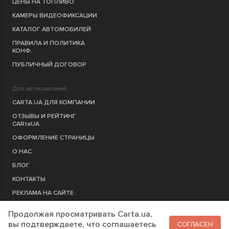
ЦЕНЫ НА ТОПЛИВО
КАМЕРЫ ВИДЕОФИКСАЦИИ
КАТАЛОГ АВТОМОБИЛЕЙ
ПРАВИЛА И ПОЛИТИКА
КОНФ.
ПУБЛИЧНЫЙ ДОГОВОР
Для автокомпаний
CARTA.UA ДЛЯ КОМПАНИИ
ОТЗЫВЫ И РЕЙТИНГ
CARtaUA
ОФОРМЛЕНИЕ СТРАНИЦЫ
О НАС
БЛОГ
КОНТАКТЫ
РЕКЛАМА НА САЙТЕ
Продолжая просматривать Carta.ua,
РЕГИСТРАЦИЯ
КОМПАНИЮ
вы подтверждаете, что соглашаетесь
СОГЛАСЕН