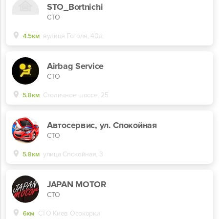
STO_Bortnichi
СТО
4.5км
вулиця Гоголя, 40д
Airbag Service
СТО
5.8км
Столичное шоссе, 25
Автосервис, ул. Спокойная
СТО
5.8км
улица Спокойная, 3
JAPAN MOTOR
СТО
6км
СТО Киев Осокорки