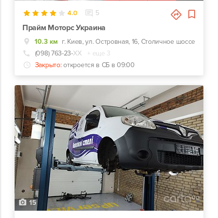
4.0
5
Прайм Моторс Украина
10.3 км
г. Киев, ул. Островная, 16, Столичное шоссе
(098) 763-23-
ХХ
+ еще 3
Закрыто:
откроется в СБ в 09:00
15