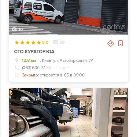
10
5.0
99
СТО КУРАТОР.ЮА
12.8 км
г. Киев, ул. Автопарковая, 7А
(063) 600-77-
ХХ
+ еще 4
Закрыто:
откроется в СБ в 09:00