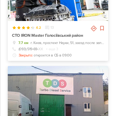
10
4.2
13
СТО IRON Master Голосіївський район
7.7 км
г. Киев, проспект Науки, 51, заезд после заправки WOG
(093) 519-69-
ХХ
+ еще 3
Закрыто:
откроется в СБ в 09:00