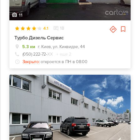
11
4.1
18
Турбо Дизель Сервис
5.3 км
г. Киев, ул. Киквидзе, 44
(050) 222-72-
ХХ
+ еще 2
Закрыто:
откроется в ПН в 08:00