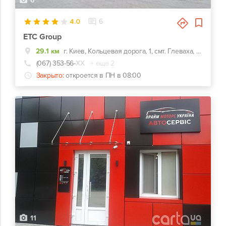
6
4.0
6
ЕТС Group
29.1 км
г. Киев, Кольцевая дорога, 1, смт. Глеваха, вул. Сулими, 9
(067) 353-56-
ХХ
+ еще 2
Закрыто:
откроется в ПН в 08:00
11