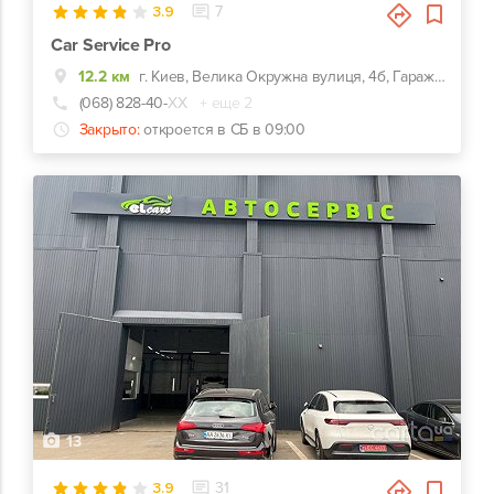
3.9
7
Car Service Pro
12.2 км
г. Киев, Велика Окружна вулиця, 4б, Гаражный кооператив Березка-2
(068) 828-40-
ХХ
+ еще 2
Закрыто:
откроется в СБ в 09:00
13
3.9
31