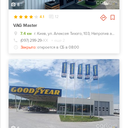
8
4.1
12
VAG Master
7.4 км
г. Киев, ул. Алексея Тихого, 103, Напротив автозаправки KLO
(097) 299-29-
ХХ
+ еще 2
Закрыто:
откроется в СБ в 08:00