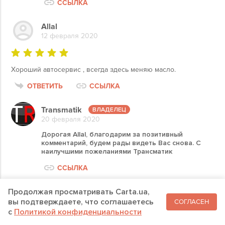
ССЫЛКА
Allal
12 февраля 2020
Хороший автосервис , всегда здесь меняю масло.
ОТВЕТИТЬ
ССЫЛКА
Transmatik
20 февраля 2020
Дорогая Allal, благодарим за позитивный
комментарий, будем рады видеть Вас снова. С
наилучшими пожеланиями Трансматик
ССЫЛКА
Продолжая просматривать Carta.ua,
АВТОСЕРВИСЫ РЯДОМ
вы подтверждаете, что соглашаетесь
СОГЛАСЕН
c
Политикой конфиденциальности