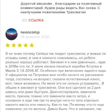
Дорогой alexander , благодарим за позитивный
комментарий, будем рады видеть Вас снова. С
наилучшими пожеланиями Трансматик
ССЫЛКА
neoncomp
28 февраля 2020
Я не знаю почему Cartaua так пиарит трансматик, и живые ли
отзывы ниже, в чем я немного сомневаюсь, но ребята
реально хорошо работают. Заезжал я к ним давненько... эдак
в 2018м что ли. У меня начала пинаться коробка 4ступка в
Mazda 3, 1,6 2006 АТ. Особенно при включении заднего хода.
У официалов на Петровке мне особо ничего не рассказали
тогда, сослались на возраст, сказали естественный износ,
мол, такое возможно. Но меня это не сильно устраивало... В
общем я заезжал в трансматик. Они все сделали за 2 дня
кажись или даже быстрее. Диагностировали, заменили
масло, причем, помню что заменили как-то хитро, и
основное и еще там где-то внутри чего-то типа отдельно
какоето масло или емкость. Как-то так. По-моему что-то еще
поменяли, но по мелочи. Давно было. Что я запомнил, так