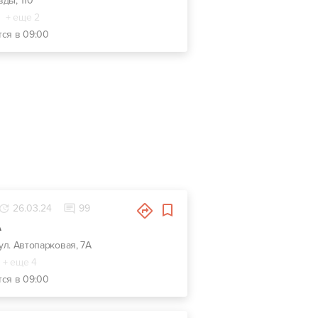
вды, 110
+ еще 2
тся в 09:00
26.03.24
99
А
 ул. Автопарковая, 7А
+ еще 4
тся в 09:00