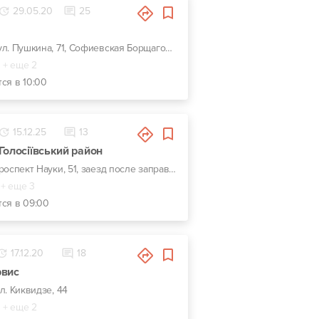
29.05.20
25
г. Киев, ул. Пушкина, 71, Софиевская Борщаговка, Окружная дорога
+ еще 2
ся в 10:00
15.12.25
13
Голосіївський район
г. Киев, проспект Науки, 51, заезд после заправки WOG
+ еще 3
тся в 09:00
17.12.20
18
рвис
ул. Киквидзе, 44
+ еще 2