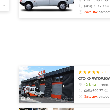
г. Киев, пр-т. Пра
(080) 900-20-
ХХ
Закрыто:
открое
0
5.0
СТО КУРАТОР.Ю
12.8 км
г. Киев,
(063) 600-77-
ХХ
Закрыто:
открое
10