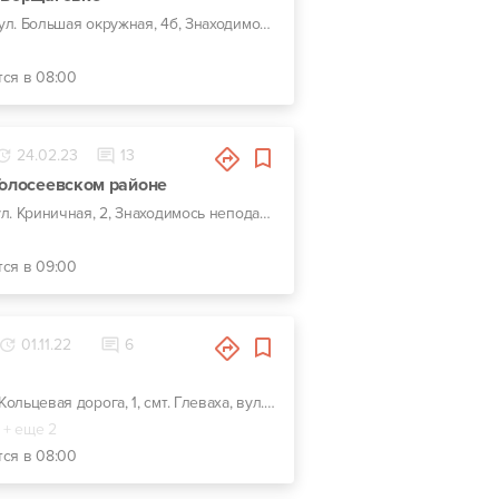
г. Киев, ул. Большая окружная, 4б, Знаходимось на в'їзді в гаражний кооператив "Берізка 2", навпроти ДНВП "Електронмаш". Дістатися до СТО можна через Велику Кільцеву трасу.
тся в 08:00
24.02.23
13
Голосеевском районе
г. Киев, ул. Криничная, 2, Знаходимось неподалік м. Васильківська. До нас можна проїхати по пр. Лобановського та вул.Кайсарова, або через вул.Васильківську та Охтирську.
тся в 09:00
01.11.22
6
г. Киев, Кольцевая дорога, 1, смт. Глеваха, вул. Сулими, 9
+ еще 2
тся в 08:00