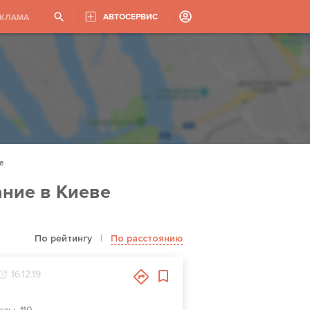
АВТОСЕРВИС
ЕКЛАМА
е
ние в Киеве
По рейтингу
|
По расстоянию
16.12.19