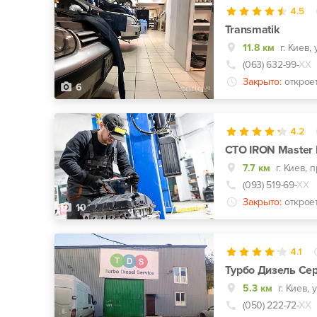
4.5
Transmatik
11.8 км
(063) 632-99-
ХХ
Закрыто:
откроет
6
4.2
СТО IRON Master 
7.7 км
(093) 519-69-
ХХ
Закрыто:
открое
10
4.1
Турбо Дизель Се
5.3 км
г. Киев, 
(050) 222-72-
ХХ