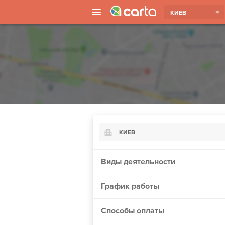
КИЕВ
КИЕВ
Киев
Виды деятельности
Харьков
График работы
Борисполь
Запорожье
Способы оплаты
Ужгород