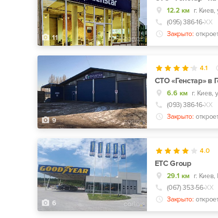
12.2 км
(095) 386-16-
ХХ
Закрыто:
открое
11
4.1
СТО «Генстар» в 
6.6 км
(093) 386-16-
ХХ
Закрыто:
открое
9
4.0
ЕТС Group
29.1 км
(067) 353-56-
ХХ
Закрыто:
открое
6