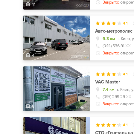
Закрыто:
открое
11
4.1
Авто-метрополис
9.3 км
г. Киев,
(044) 536-91-
ХХ
Закрыто:
открое
4
4.1
VAG Master
7.4 км
(097) 299-29-
ХХ
Закрыто:
открое
8
4.1
СТО «Генстар» н