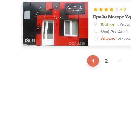
4.0
Прайм Моторс Ук
10.3 км
г. Киев
(098) 763-23-
ХХ
Закрыто:
открое
11
...
1
2