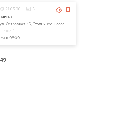
21.05.20
5
раина
, ул. Островная, 16, Столичное шоссе
+ еще 3
тся в 08:00
49