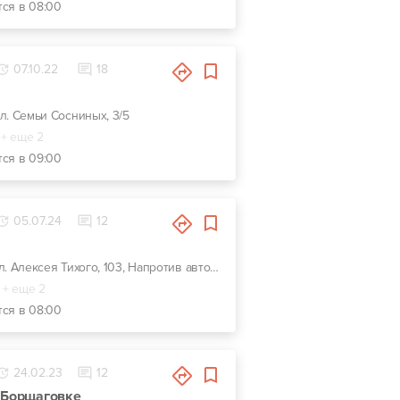
тся в 08:00
07.10.22
18
 ул. Семьи Сосниных, 3/5
+ еще 2
тся в 09:00
05.07.24
12
г. Киев, ул. Алексея Тихого, 103, Напротив автозаправки KLO
+ еще 2
тся в 08:00
24.02.23
12
а Борщаговке