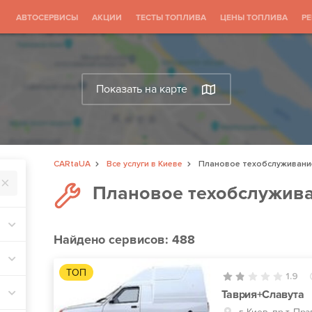
АВТОСЕРВИСЫ
АКЦИИ
ТЕСТЫ ТОПЛИВА
ЦЕНЫ ТОПЛИВА
Р
Показать на карте
CARtaUA
Все услуги в Киеве
Плановое техобслуживани
Плановое техобслужива
Найдено
сервисов: 488
ТОП
1.9
Таврия+Славута