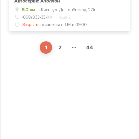
Автосервіс Аполлон
5.2 км
г. Киев, ул. Дегтярёвская, 27А
(098) 933-33-
ХХ
+ еще 2
Закрыто:
откроется в ПН в 09:00
...
1
2
44