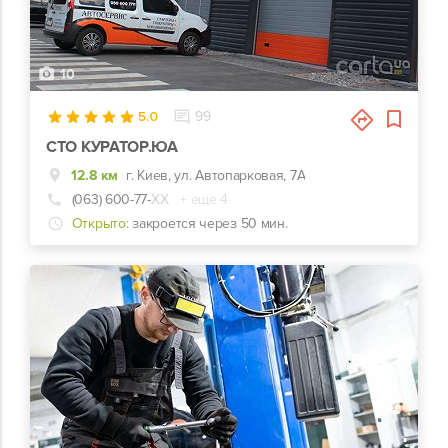
10
5.0
99
СТО КУРАТОР.ЮА
12.8 км
г. Киев, ул. Автопарковая, 7А
(063) 600-77-
ХХ
+ еще 4
Открыто:
закроется через 50 мин.