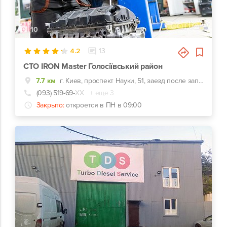
10
4.2
13
СТО IRON Master Голосіївський район
7.7 км
г. Киев, проспект Науки, 51, заезд после заправки WOG
(093) 519-69-
ХХ
+ еще 3
Закрыто:
откроется в ПН в 09:00