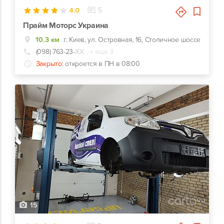
4.0
5
Прайм Моторс Украина
10.3 км
г. Киев, ул. Островная, 16, Столичное шоссе
(098) 763-23-
ХХ
+ еще 3
Закрыто:
откроется в ПН в 08:00
15