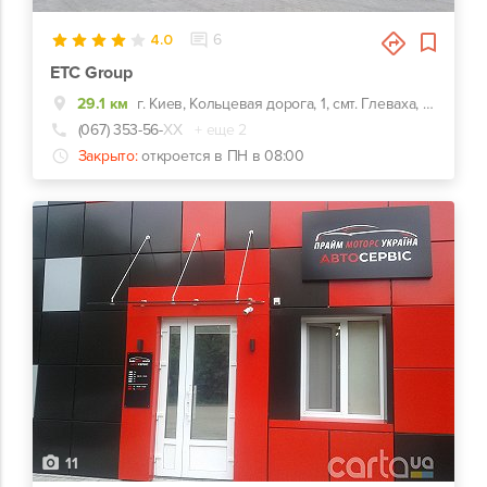
4.0
6
ЕТС Group
29.1 км
г. Киев, Кольцевая дорога, 1, смт. Глеваха, вул. Сулими, 9
(067) 353-56-
ХХ
+ еще 2
Закрыто:
откроется в ПН в 08:00
11