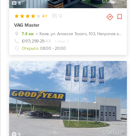
8
4.1
12
VAG Master
7.4 км
г. Киев, ул. Алексея Тихого, 103, Напротив автозаправки KLO
(097) 299-29-
ХХ
+ еще 2
Открыто:
08:00 - 20:00
6