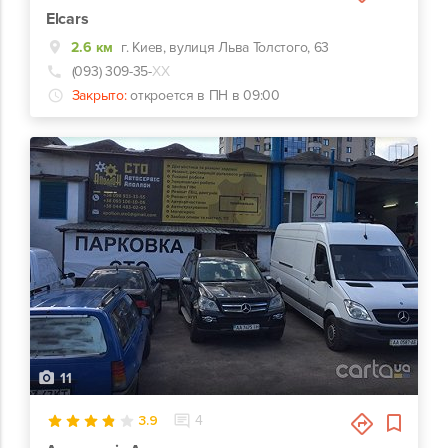
Elcars
2.6 км
г. Киев, вулиця Льва Толстого, 63
(093) 309-35-
ХХ
Закрыто:
откроется в ПН в 09:00
11
3.9
4