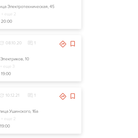
улица Электротехническая, 45
+ еще 2
- 20:00
08.10.20
1
. Электриков, 10
+ еще 3
 19:00
10.12.21
1
улица Ушинского, 16а
+ еще 2
 19:00