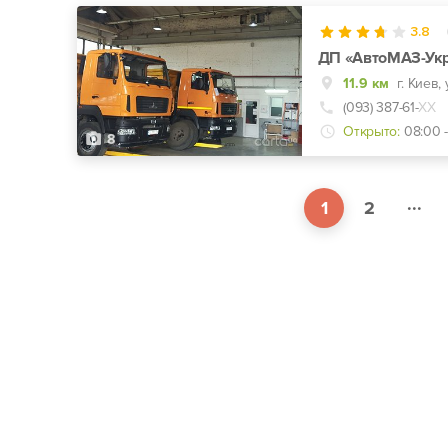
3.8
ДП «АвтоМАЗ-Ук
11.9 км
г. Киев,
(093) 387-61-
ХХ
Открыто:
08:00 
8
...
1
2