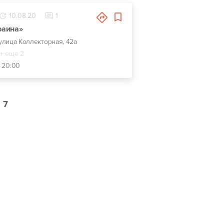
10.08.20
1
раина»
 улица Коллекторная, 42а
+ еще 2
- 20:00
7