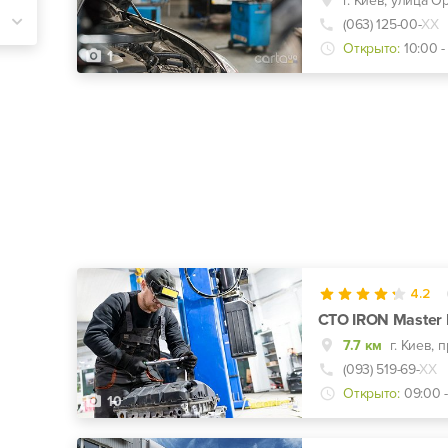
г. Киев, улица О
(063) 125-00-
ХХ
Открыто:
10:00 -
1
4.2
СТО IRON Master 
7.7 км
(093) 519-69-
ХХ
Открыто:
09:00 -
10