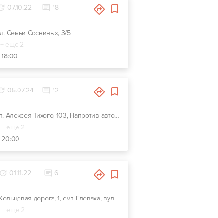
07.10.22
18
 ул. Семьи Сосниных, 3/5
+ еще 2
 18:00
05.07.24
12
г. Киев, ул. Алексея Тихого, 103, Напротив автозаправки KLO
+ еще 2
- 20:00
01.11.22
6
г. Киев, Кольцевая дорога, 1, смт. Глеваха, вул. Сулими, 9
+ еще 2