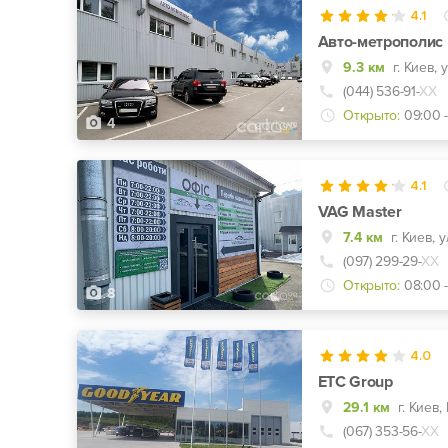
4.1
Авто-метрополис
9.3 км
г. Киев,
(044) 536-91-
ХХ
Открыто:
09:00 -
4
4.1
VAG Master
7.4 км
(097) 299-29-
ХХ
Открыто:
08:00 
8
4.0
ЕТС Group
29.1 км
(067) 353-56-
ХХ