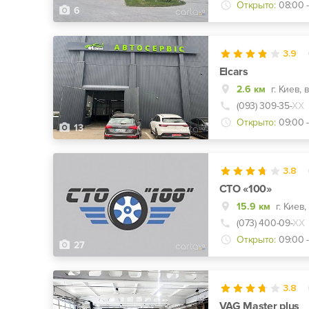
Открыто:
08:00 -
6
3.9
Elcars
2.6 км
г. Киев,
(093) 309-35-
ХХ
Открыто:
09:00 -
13
3.8
СТО «100»
15.9 км
(073) 400-09-
ХХ
Открыто:
09:00 -
27
3.8
VAG Master plus