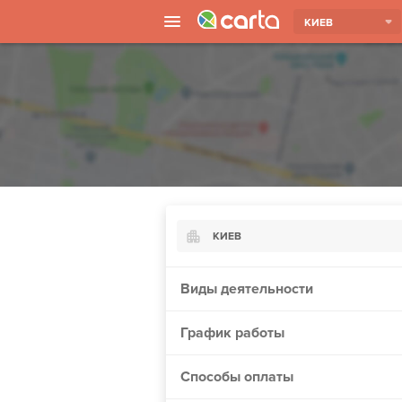
КИЕВ
КИЕВ
Киев
Виды деятельности
Харьков
График работы
Борисполь
Запорожье
Способы оплаты
Винница