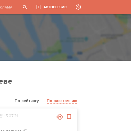
АВТОСЕРВИС
ЕКЛАМА
еве
По рейтингу
|
По расстоянию
15.07.21