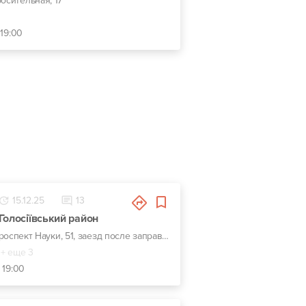
росительная, 17
 19:00
15.12.25
13
Голосіївський район
г. Киев, проспект Науки, 51, заезд после заправки WOG
+ еще 3
 19:00