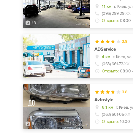
11 км
г. Киев, 
(096) 299-29-
ХХ
Открыто:
08:00 
13
3.8
ADService
4 км
г. Киев, ул
(063) 661-72-
ХХ
Открыто:
08:00 -
4
3.8
Avtostyle
6.1 км
г. Киев, 
(063) 601-05-
ХХ
Открыто:
10:00 -
8