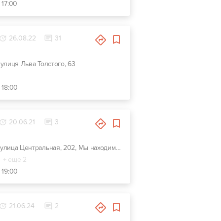
 17:00
26.08.22
31
 вулиця Льва Толстого, 63
 18:00
20.06.21
3
г. Киев, улица Центральная, 202, Мы находимся на ОСОКОРКАХ- котеджный массив. От метро Славутич по Центральной улице 8 км (фасад). Сразу за 1 шлюзом.
+ еще 2
 19:00
21.06.24
2