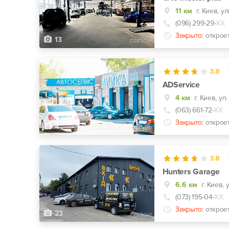
11 км
г. Киев, 
(096) 299-29-
ХХ
Закрыто:
открое
13
3.8
ADService
4 км
г. Киев, ул
(063) 661-72-
ХХ
Закрыто:
открое
4
3.8
Hunters Garage
6.6 км
г. Киев,
(073) 195-04-
ХХ
Закрыто:
открое
23