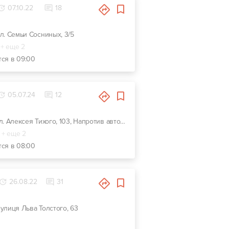
07.10.22
18
 ул. Семьи Сосниных, 3/5
+ еще 2
тся в 09:00
05.07.24
12
г. Киев, ул. Алексея Тихого, 103, Напротив автозаправки KLO
+ еще 2
тся в 08:00
26.08.22
31
 вулиця Льва Толстого, 63