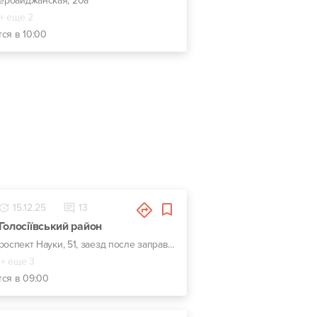
зербайджанская, 20а
+ еще 2
ся в 10:00
15.12.25
13
Голосіївський район
г. Киев, проспект Науки, 51, заезд после заправки WOG
+ еще 3
тся в 09:00