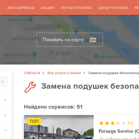
АВТОСЕРВИСЫ
АКЦИИ
ТЕСТЫ ТОПЛИВА
ЦЕНЫ ТОПЛИВА
Р
Показать на карте
CARtaUA
Все услуги в Киеве
Замена подушек безопасн
Замена подушек безопа
Найдено
сервисов: 51
ТОП
3.2
Forsage Service