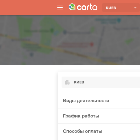
КИЕВ
КИЕВ
Киев
Виды деятельности
Харьков
График работы
Борисполь
Запорожье
Способы оплаты
Винница