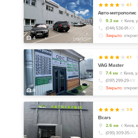
4.1
Авто-метрополис
9.3 км
г. Киев,
(044) 536-91-
ХХ
Закрыто:
открое
4
4.1
VAG Master
7.4 км
(097) 299-29-
ХХ
Закрыто:
открое
8
3.9
Elcars
2.6 км
г. Киев,
(093) 309-35-
ХХ