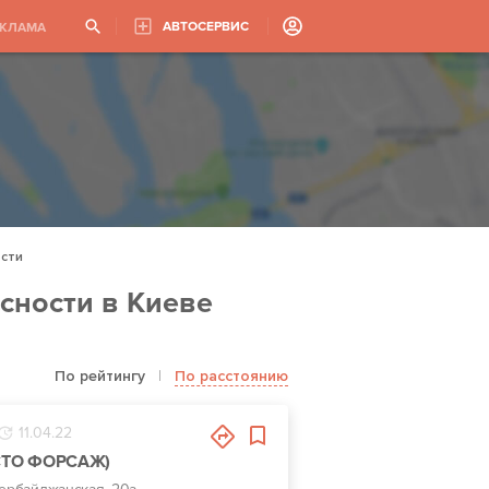
АВТОСЕРВИС
ЕКЛАМА
ости
сности в Киеве
По рейтингу
|
По расстоянию
11.04.22
 (СТО ФОРСАЖ)