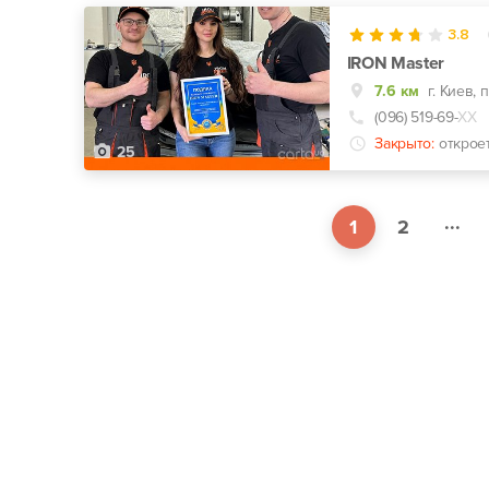
3.8
IRON Master
7.6 км
г. Киев, 
(096) 519-69-
ХХ
Закрыто:
открое
25
...
1
2