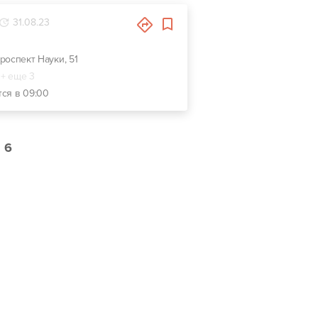
31.08.23
проспект Науки, 51
+ еще 3
тся в 09:00
6