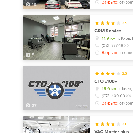
Закрыто:
открое
13
3.9
GRM Service
11.9 км
(073) 777-48-
ХХ
Закрыто:
открое
5
3.8
СТО «100»
15.9 км
(073) 400-09-
ХХ
Закрыто:
открое
27
3.8
VAG Master plus