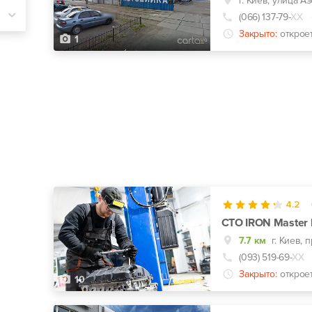
г. Киев, улица А
(066) 137-79-
ХХ
Закрыто:
откроет
1
4.2
СТО IRON Master 
7.7 км
(093) 519-69-
ХХ
Закрыто:
открое
10