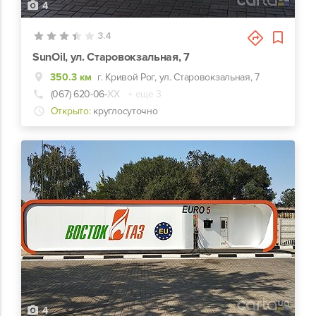
4
3.4
SunOil, ул. Старовокзальная, 7
350.3 км
г. Кривой Рог, ул. Старовокзальная, 7
(067) 620-06-
ХХ
+ еще 3
Открыто:
круглосуточно
4