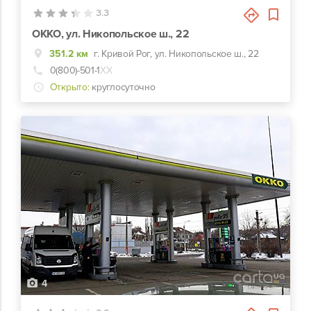
3.3
ОККО, ул. Никопольское ш., 22
351.2 км
г. Кривой Рог, ул. Никопольское ш., 22
0(800)-501-1
ХХ
Открыто:
круглосуточно
4