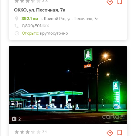
3.3
ОККО, ул. Песочная, 7а
352.1 км
г. Кривой Рог, ул. Песочная, 7а
0(800)-501-1
ХХ
Открыто:
круглосуточно
2
3.1