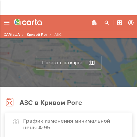
CARtaUA
Кривой Рог
АЗС
Показать на карте
АЗС в Кривом Роге
График изменения минимальной
цены А-95