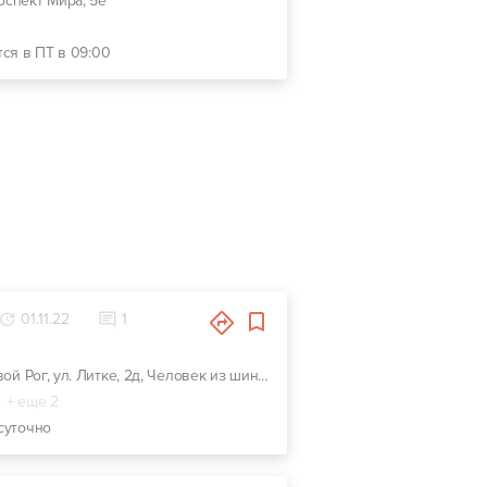
роспект Мира, 5е
тся в ПТ в 09:00
01.11.22
1
г. Кривой Рог, ул. Литке, 2д, Человек из шин на перекрестке
+ еще 2
суточно