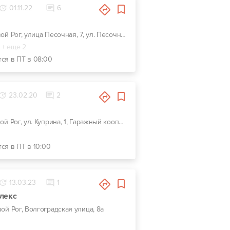
01.11.22
6
г. Кривой Рог, улица Песочная, 7, ул. Песочная, 7 г
+ еще 2
тся в ПТ в 08:00
23.02.20
2
г. Кривой Рог, ул. Куприна, 1, Гаражный кооператив Автомибилист
ся в ПТ в 10:00
13.03.23
1
лекс
вой Рог, Волгоградская улица, 8а