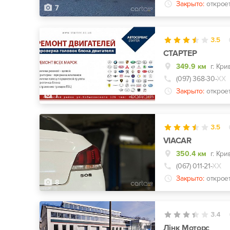
Закрыто:
открое
7
3.5
СТАРТЕР
349.9 км
(097) 368-30-
ХХ
Закрыто:
открое
1
3.5
VIACAR
350.4 км
(067) 011-21-
ХХ
Закрыто:
открое
8
3.4
Лінк Моторс