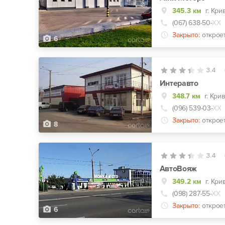
345.3 км
г. Кри
(067) 638-50-
ХХ
Закрыто:
открое
6
3.4
Интеравто
348.7 км
г. Кри
(096) 539-03-
ХХ
Закрыто:
открое
8
3.4
АвтоВояж
349.2 км
г. Кри
(098) 287-55-
ХХ
Закрыто:
открое
6