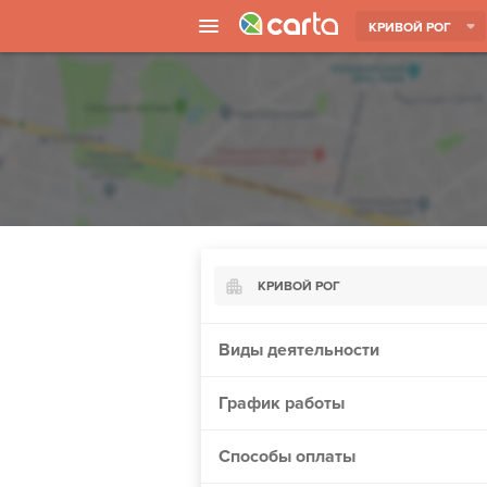
КРИВОЙ РОГ
КРИВОЙ РОГ
Киев
Виды деятельности
Харьков
График работы
Борисполь
Запорожье
Способы оплаты
Ужгород