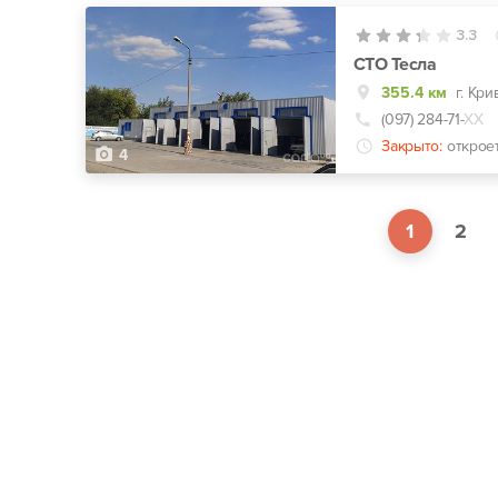
3.3
СТО Тесла
355.4 км
г. Кри
(097) 284-71-
ХХ
Закрыто:
открое
4
1
2