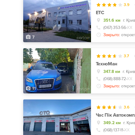
3.9
ЕТС
351.6 км
(067) 353-56-
ХХ
Закрыто:
открое
7
3.7
ТехноМан
347.8 км
(068) 888-72-
ХХ
Закрыто:
откроет
11
3.6
Час Пік Автокомп
349.2 км
г. Кри
(068) 137-11-
ХХ