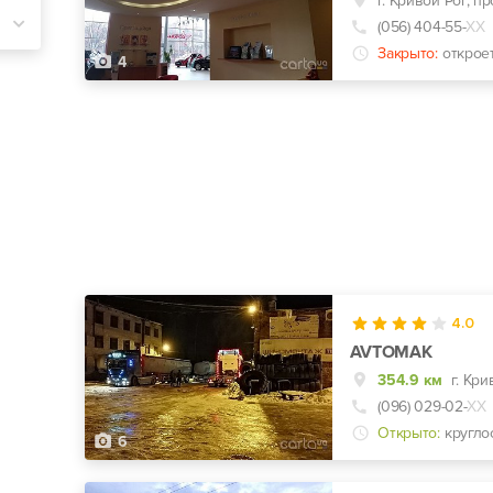
г. Кривой Рог, п
(056) 404-55-
ХХ
Закрыто:
открое
4
4.0
AVTOMAK
354.9 км
(096) 029-02-
ХХ
Открыто:
кругло
6