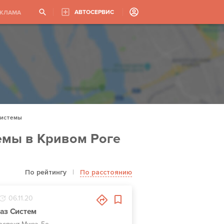
АВТОСЕРВИС
ЕКЛАМА
системы
емы в Кривом Роге
По рейтингу
|
По расстоянию
06.11.20
аз Систем