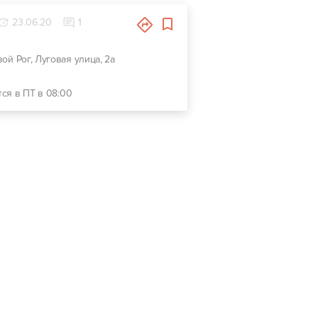
23.06.20
1
вой Рог, Луговая улица, 2а
тся в ПТ в 08:00