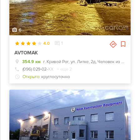
6
4.0
1
AVTOMAK
354.9 км
г. Кривой Рог, ул. Литке, 2д, Человек из шин на перекрестке
(096) 029-02-
ХХ
+ еще 2
Открыто:
круглосуточно