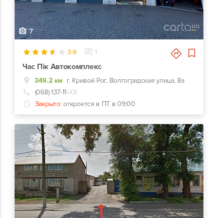
7
3.6
1
Час Пік Автокомплекс
349.2 км
г. Кривой Рог, Волгоградская улица, 8а
(068) 137-11-
ХХ
Закрыто:
откроется в ПТ в 09:00