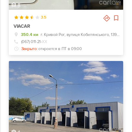
8
3.5
VIACAR
350.4 км
г. Кривой Рог, вулиця Кобилянського, 139К, 139К
(067) 011-21-
ХХ
Закрыто:
откроется в ПТ в 09:00