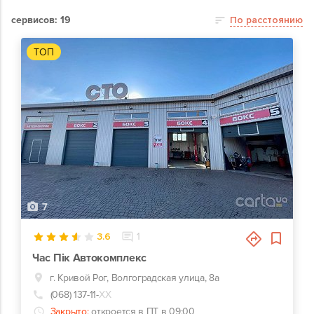
сервисов: 19
По расстоянию
ТОП
7
3.6
1
Час Пік Автокомплекс
г. Кривой Рог, Волгоградская улица, 8а
(068) 137-11-
ХХ
Закрыто:
откроется в ПТ в 09:00