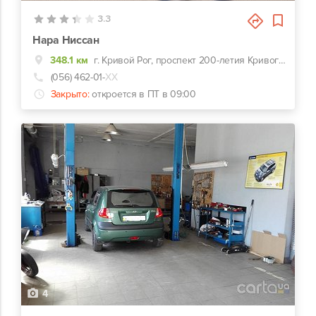
3.3
Нара Ниссан
348.1 км
г. Кривой Рог, проспект 200-летия Кривого Рога, 24д
(056) 462-01-
ХХ
Закрыто:
откроется в ПТ в 09:00
4