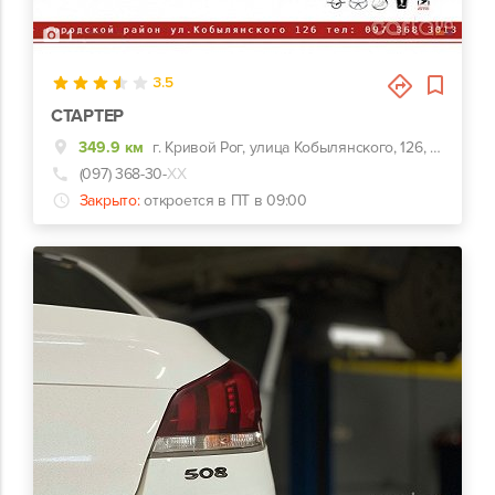
1
3.5
СТАРТЕР
349.9 км
г. Кривой Рог, улица Кобылянского, 126, рядом с Мультиплексом
(097) 368-30-
ХХ
Закрыто:
откроется в ПТ в 09:00