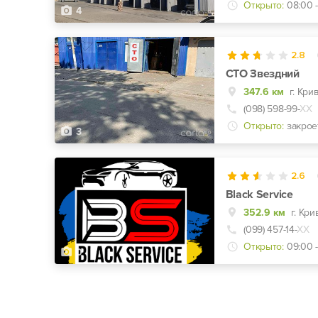
Открыто:
08:00 -
4
2.8
СТО Звездний
347.6 км
(098) 598-99-
ХХ
Открыто:
закрое
3
2.6
Black Service
352.9 км
г. Кр
(099) 457-14-
ХХ
Открыто:
09:00 -
0