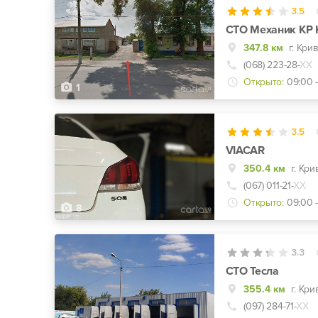
3.5
СТО Механик КР 
347.8 км
(068) 223-28-
ХХ
Открыто:
09:00 -
1
3.5
VIACAR
350.4 км
(067) 011-21-
ХХ
Открыто:
09:00 -
8
3.3
СТО Тесла
355.4 км
г. Кри
(097) 284-71-
ХХ