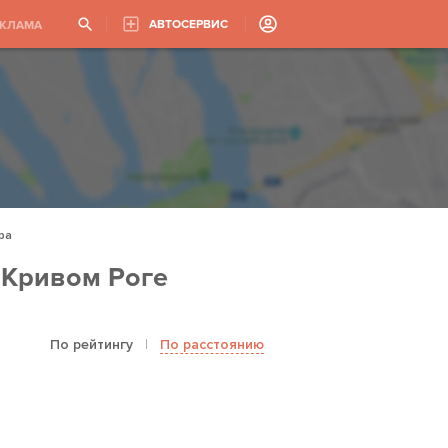
АВТОСЕРВИС
ЕКЛАМА
ра
 Кривом Роге
По рейтингу
|
По расстоянию