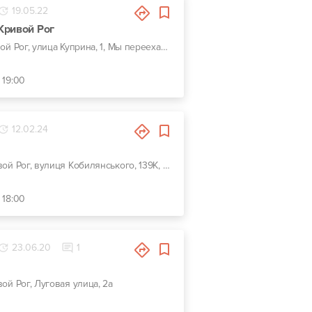
19.05.22
Кривой Рог
г. Кривой Рог, улица Куприна, 1, Мы переехали новый адрес ул.Мопровская 41 Прорізна 41
 19:00
12.02.24
г. Кривой Рог, вулиця Кобилянського, 139К, 139К
 18:00
23.06.20
1
вой Рог, Луговая улица, 2а