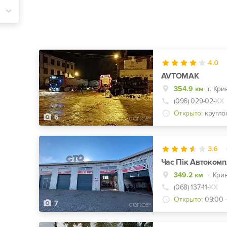
4.0
AVTOMAK
354.9 км
(096) 029-02-
ХХ
Открыто:
кругло
6
3.6
Час Пік Автокомп
349.2 км
г. Кри
(068) 137-11-
ХХ
Открыто:
09:00 -
7