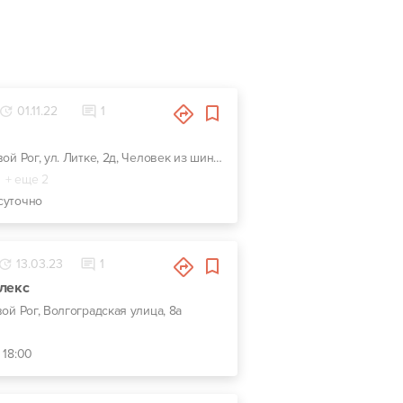
01.11.22
1
г. Кривой Рог, ул. Литке, 2д, Человек из шин на перекрестке
+ еще 2
суточно
13.03.23
1
лекс
вой Рог, Волгоградская улица, 8а
 18:00