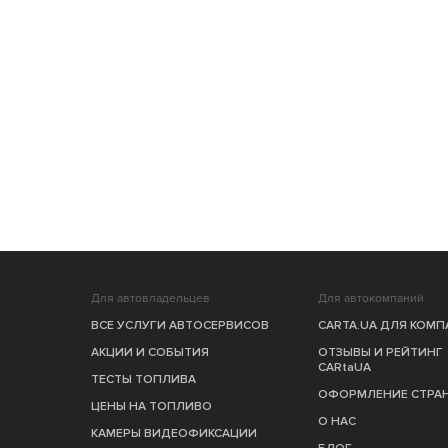
Для автовладельцев
Для автокомпаний
ВСЕ УСЛУГИ АВТОСЕРВИСОВ
CARTA.UA ДЛЯ КОМ
АКЦИИ И СОБЫТИЯ
ОТЗЫВЫ И РЕЙТИНГ
CARtaUA
ТЕСТЫ ТОПЛИВА
ОФОРМЛЕНИЕ СТРА
ЦЕНЫ НА ТОПЛИВО
О НАС
КАМЕРЫ ВИДЕОФИКСАЦИИ