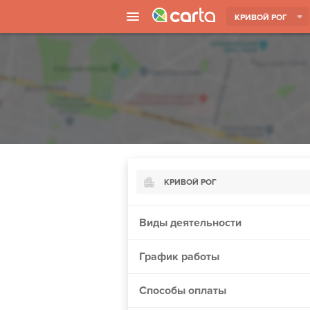
КРИВОЙ РОГ
КРИВОЙ РОГ
Киев
Виды деятельности
Харьков
График работы
Борисполь
Запорожье
Способы оплаты
Ужгород