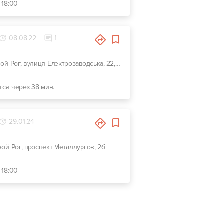
 18:00
08.08.22
1
г. Кривой Рог, вулиця Електрозаводська, 22, Гаражний кооператив Звездний (микрорайон Заречный)
тся через 38 мин.
29.01.24
ивой Рог, проспект Металлургов, 2б
 18:00