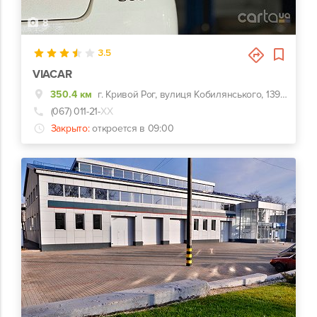
8
3.5
VIACAR
350.4 км
г. Кривой Рог, вулиця Кобилянського, 139К, 139К
(067) 011-21-
ХХ
Закрыто:
откроется в 09:00