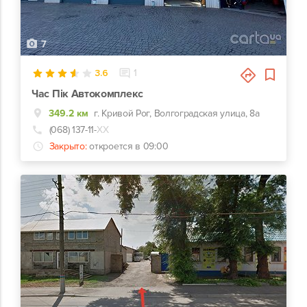
7
3.6
1
Час Пік Автокомплекс
349.2 км
г. Кривой Рог, Волгоградская улица, 8а
(068) 137-11-
ХХ
Закрыто:
откроется в 09:00