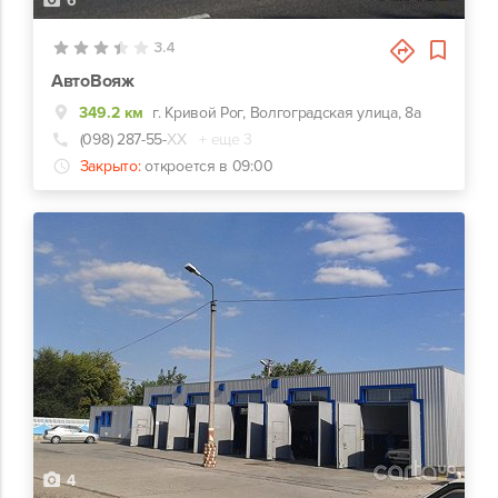
6
3.4
АвтоВояж
349.2 км
г. Кривой Рог, Волгоградская улица, 8а
(098) 287-55-
ХХ
+ еще 3
Закрыто:
откроется в 09:00
4