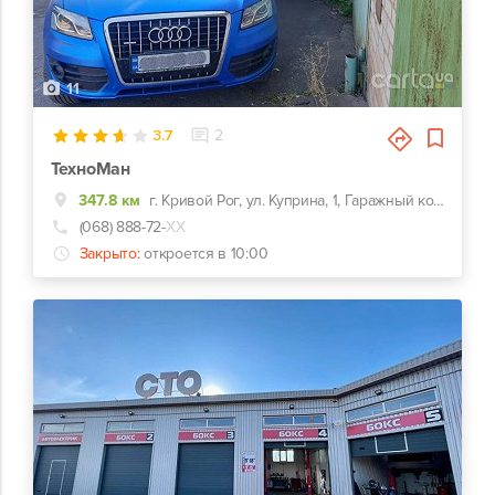
11
3.7
2
ТехноМан
347.8 км
г. Кривой Рог, ул. Куприна, 1, Гаражный кооператив Автомибилист
(068) 888-72-
ХХ
Закрыто:
откроется в 10:00