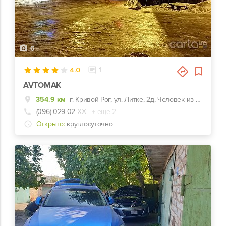
6
4.0
1
AVTOMAK
354.9 км
г. Кривой Рог, ул. Литке, 2д, Человек из шин на перекрестке
(096) 029-02-
ХХ
+ еще 2
Открыто:
круглосуточно