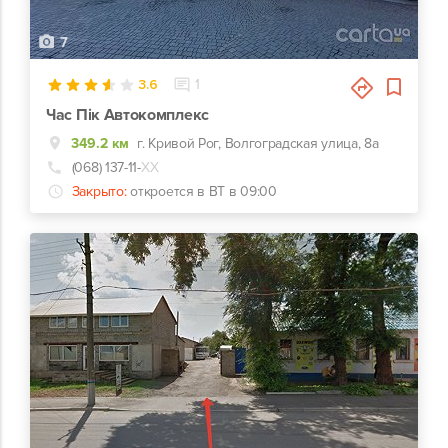
7
3.6
1
Час Пік Автокомплекс
349.2 км
г. Кривой Рог, Волгоградская улица, 8а
(068) 137-11-
ХХ
Закрыто:
откроется в ВТ в 09:00