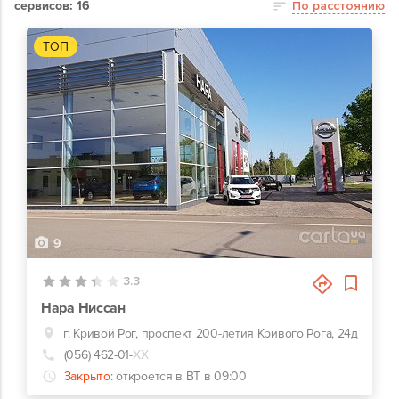
сервисов: 16
По расстоянию
ТОП
9
3.3
Нара Ниссан
г. Кривой Рог, проспект 200-летия Кривого Рога, 24д
(056) 462-01-
ХХ
Закрыто:
откроется в ВТ в 09:00