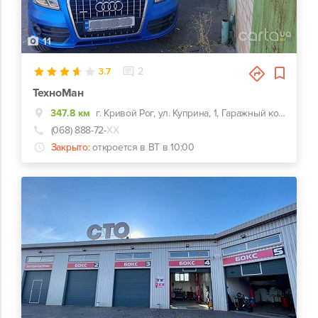
11
3.7
2
ТехноМан
347.8 км
г. Кривой Рог, ул. Куприна, 1, Гаражный кооператив Автомибилист
(068) 888-72-
ХХ
Закрыто:
откроется в ВТ в 10:00