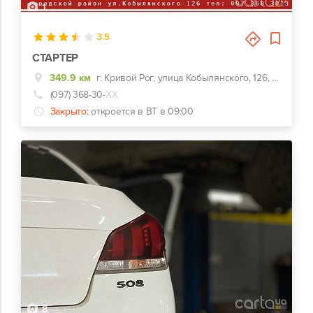
1
3.5
СТАРТЕР
349.9 км
г. Кривой Рог, улица Кобылянского, 126, рядом с Мультиплексом
(097) 368-30-
ХХ
Закрыто:
откроется в ВТ в 09:00
8