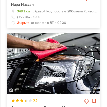
Нара Ниссан
348.1 км
г. Кривой Рог, проспект 200-летия Кривого Рога, 24д
(056) 462-01-
ХХ
Закрыто:
откроется в ВТ в 09:00
1
3.3