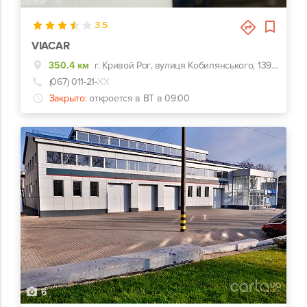
3.5
VIACAR
350.4 км
г. Кривой Рог, вулиця Кобилянського, 139К, 139К
(067) 011-21-
ХХ
Закрыто:
откроется в ВТ в 09:00
6