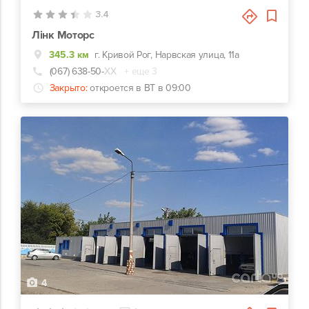
3.4
Лінк Моторс
345.3 км
г. Кривой Рог, Нарвская улица, 11а
(067) 638-50-
ХХ
+ еще 3
Закрыто:
откроется в ВТ в 09:00
4