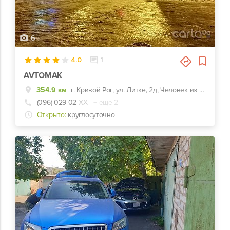
6
4.0
1
AVTOMAK
354.9 км
г. Кривой Рог, ул. Литке, 2д, Человек из шин на перекрестке
(096) 029-02-
ХХ
+ еще 2
Открыто:
круглосуточно