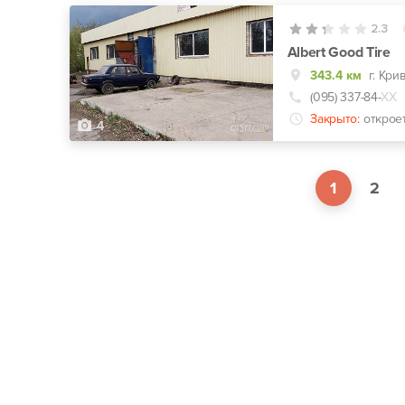
2.3
Albert Good Tire
343.4 км
г. Кри
(095) 337-84-
ХХ
Закрыто:
открое
4
1
2