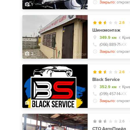
Закрыто:
открое
1
2.6
Шиномонтаж
349.9 км
г. Кри
(066) 889-71-
ХХ
Закрыто:
открое
2
2.6
Black Service
352.9 км
г. Кр
(099) 457-14-
ХХ
Закрыто:
открое
0
2.6
СТО АвтоПрайд