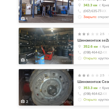
343.3 км
г. Кри
(067) 635-77-
ХХ
Закрыто:
открое
1
2.5
Шиномонтаж seZ
352.6 км
г. Кр
(098) 464-62-
ХХ
Открыто:
кругло
1
2.5
Шиномонтаж Сез
353.3 км
г. Кри
(098) 464-62-
ХХ
Открыто:
кругло
2