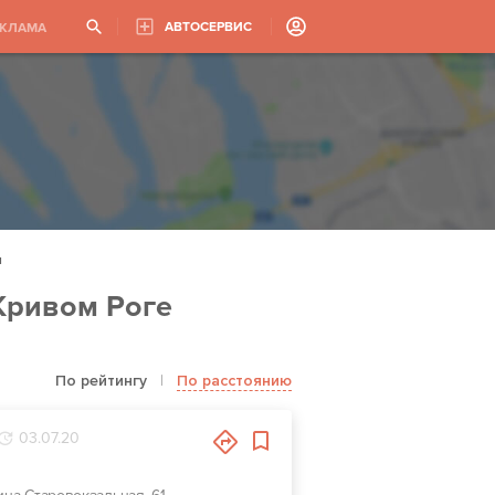
АВТОСЕРВИС
ЕКЛАМА
н
Кривом Роге
По рейтингу
|
По расстоянию
03.07.20