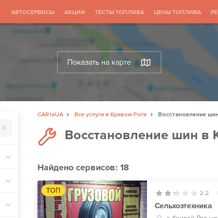
АВТОСЕРВИСЫ
АКЦИИ
ТЕСТЫ ТОПЛИВА
ЦЕНЫ ТОПЛИВА
Р
Показать на карте
CARtaUA
Все услуги в Кривом Роге
Восстановление ши
Восстановление шин в 
Найдено
сервисов: 18
ТОП
2.2
Сельхозтехника