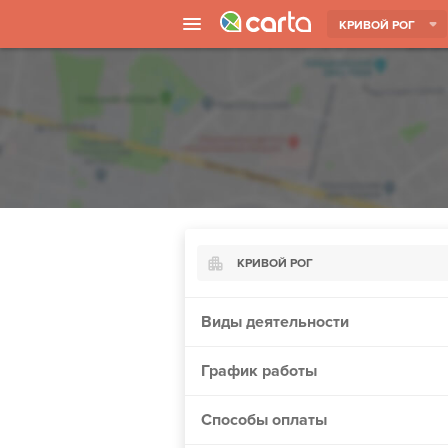
КРИВОЙ РОГ
КРИВОЙ РОГ
Киев
Виды деятельности
Харьков
График работы
Борисполь
Запорожье
Способы оплаты
Ужгород