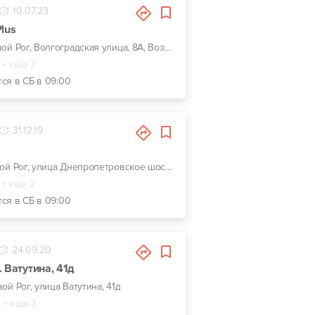
10.07.23
lus
г. Кривой Рог, Волгоградская улица, 8А, Возле ГАИ, напротив заправки ОККО
+ еще 2
тся в СБ в 09:00
31.12.19
г. Кривой Рог, улица Днепропетровское шоссе, 17б
+ еще 2
тся в СБ в 09:00
24.09.20
 Ватутина, 41д
вой Рог, улица Ватутина, 41д
+ еще 3