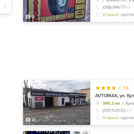
г. Кривой Рог, у
(068) 946-77-
ХХ
Открыто:
кругло
2
3.8
AVTOMAK, ул. Куп
346.2 км
(097) 029-02-
ХХ
Открыто:
кругло
4