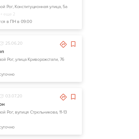
вой Рог, Конституционная улица, 5а
+ еще 2
тся в ПН в 09:00
25.06.20
on
ивой Рог, улица Криворожстали, 76
суточно
03.07.20
он
вой Рог, вулиця Стрєльникова, 11-13
суточно