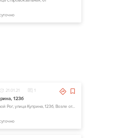
лица Старовокзальная, 61
суточно
21.01.21
1
рина, 123б
г. Кривой Рог, улица Куприна, 123б, Возле отделения Новой Почты №1
суточно