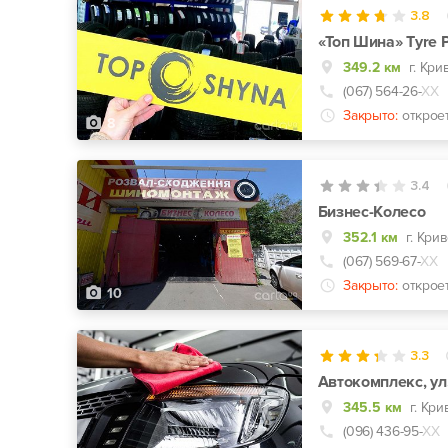
3.8
«Топ Шина» Tyre P
349.2 км
(067) 564-26-
ХХ
Закрыто:
открое
8
3.4
Бизнес-Колесо
352.1 км
(067) 569-67-
ХХ
Закрыто:
открое
10
3.3
Автокомплекс, ул.
345.5 км
г. Кри
(096) 436-95-
ХХ