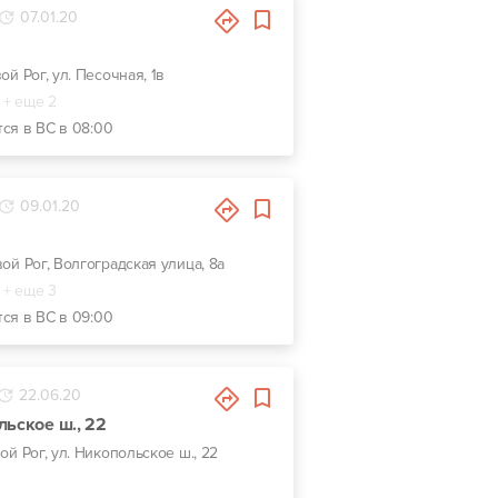
07.01.20
вой Рог, ул. Песочная, 1в
+ еще 2
тся в ВС в 08:00
09.01.20
вой Рог, Волгоградская улица, 8а
+ еще 3
тся в ВС в 09:00
22.06.20
льское ш., 22
вой Рог, ул. Никопольское ш., 22