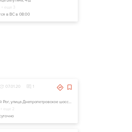
ица Ватутина, 41д
+ еще 3
тся в ВС в 08:00
07.01.20
1
г. Кривой Рог, улица Днепропетровское шоссе, 21, АЗС "Укрнафта"
+ еще 2
суточно