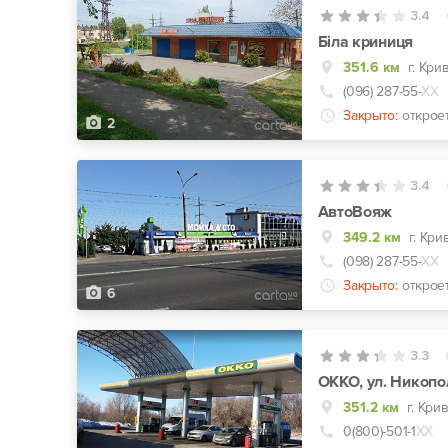
3.4
Біла криниця
351.6 км
г. Кри
(096) 287-55-
ХХ
Закрыто:
открое
2
3.4
АвтоВояж
349.2 км
г. Кри
(098) 287-55-
ХХ
Закрыто:
открое
6
3.3
ОККО, ул. Никопо
351.2 км
г. Кри
0(800)-501-1
ХХ