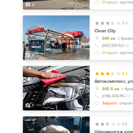
Открыто:
кругло
2
3.3
Clean City
349 км
г. Криво
(067) 541-53-
ХХ
Открыто:
кругло
4
3.3
Автокомплекс, ул.
345.5 км
г. Кри
(096) 436-95-
ХХ
Закрыто:
открое
1
2.5