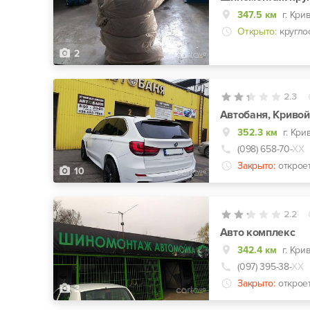
347.5 км
Открыто:
кругло
2
2.3
Автобаня, Кривой
352.3 км
г. Кр
(098) 658-70-
ХХ
Закрыто:
открое
10
2.2
Авто комплекс
342.4 км
(097) 395-38-
ХХ
Закрыто:
открое
3