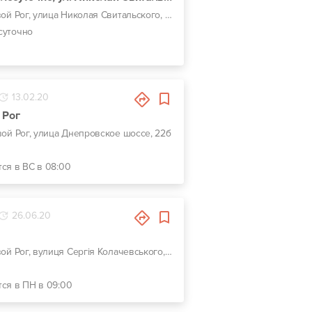
г. Кривой Рог, улица Николая Свитальского, 89
суточно
13.02.20
 Рог
ивой Рог, улица Днепровское шоссе, 22б
тся в ВС в 08:00
26.06.20
г. Кривой Рог, вулиця Сергія Колачевського, 32
тся в ПН в 09:00