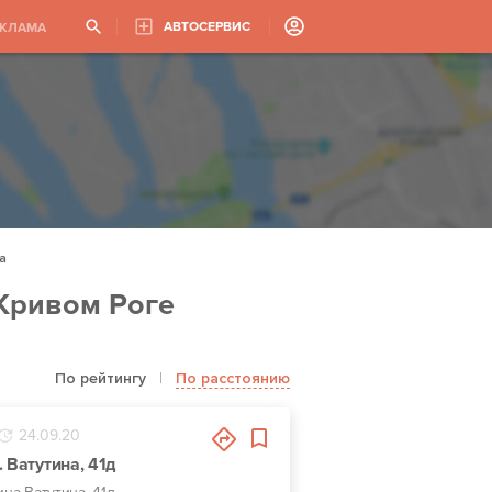
АВТОСЕРВИС
ЕКЛАМА
а
 Кривом Роге
По рейтингу
|
По расстоянию
24.09.20
 Ватутина, 41д