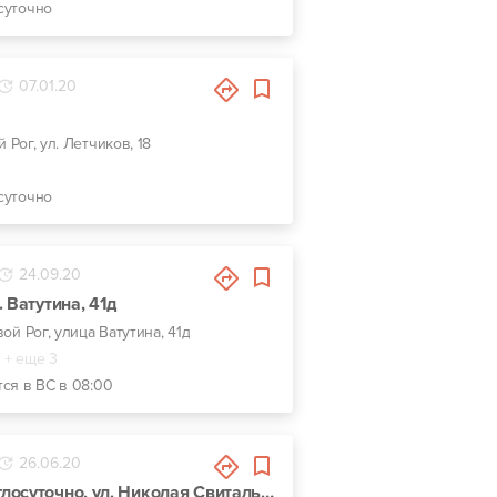
суточно
07.01.20
й Рог, ул. Летчиков, 18
суточно
24.09.20
 Ватутина, 41д
вой Рог, улица Ватутина, 41д
+ еще 3
тся в ВС в 08:00
26.06.20
Шиномонтаж круглосуточно, ул. Николая Свитальского, 89