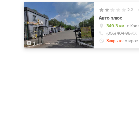
2.2
Авто плюс
349.3 км
г. Кри
(056) 404-96-
ХХ
Закрыто:
открое
1