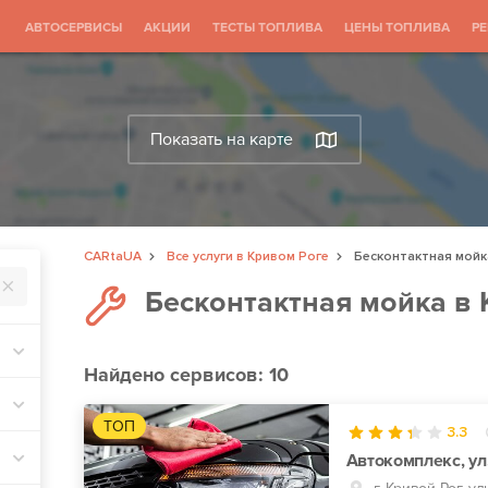
АВТОСЕРВИСЫ
АКЦИИ
ТЕСТЫ ТОПЛИВА
ЦЕНЫ ТОПЛИВА
Р
Показать на карте
CARtaUA
Все услуги в Кривом Роге
Бесконтактная мойк
Бесконтактная мойка в
Найдено
сервисов: 10
ТОП
3.3
Автокомплекс, ул.