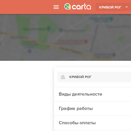
КРИВОЙ РОГ
КРИВОЙ РОГ
Киев
Виды деятельности
Харьков
График работы
Борисполь
Запорожье
Способы оплаты
Ужгород