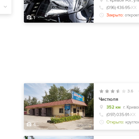
г. Кривой Рог, ул
(096) 436-95-
ХХ
Закрыто:
открое
1
3.6
Чистюля
352 км
(097) 035-91-
ХХ
Открыто:
кругло
4