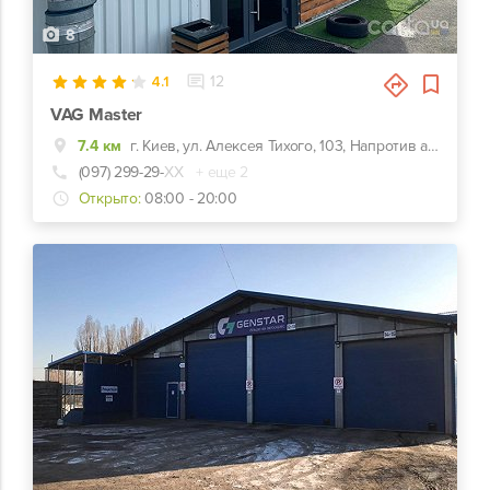
8
4.1
12
VAG Master
7.4 км
г. Киев, ул. Алексея Тихого, 103, Напротив автозаправки KLO
(097) 299-29-
ХХ
+ еще 2
Открыто:
08:00 - 20:00