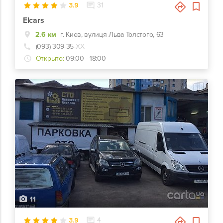
3.9
31
Elcars
2.6 км
г. Киев, вулиця Льва Толстого, 63
(093) 309-35-
ХХ
Открыто:
09:00 - 18:00
11
3.9
4