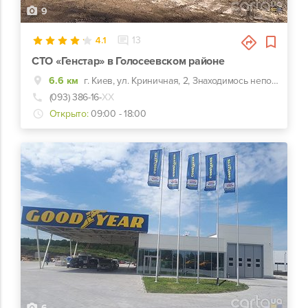
9
4.1
13
СТО «Генстар» в Голосеевском районе
6.6 км
г. Киев, ул. Криничная, 2, Знаходимось неподалік м. Васильківська. До нас можна проїхати по пр. Лобановського та вул.Кайсарова, або через вул.Васильківську та Охтирську.
(093) 386-16-
ХХ
Открыто:
09:00 - 18:00