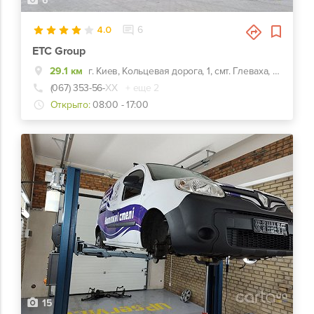
6
4.0
6
ЕТС Group
29.1 км
г. Киев, Кольцевая дорога, 1, смт. Глеваха, вул. Сулими, 9
(067) 353-56-
ХХ
+ еще 2
Открыто:
08:00 - 17:00
15