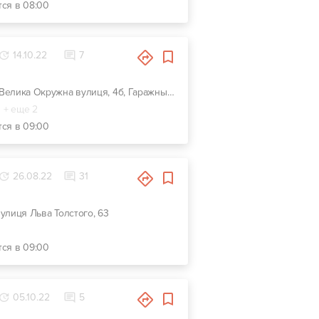
тся в 08:00
14.10.22
7
г. Киев, Велика Окружна вулиця, 4б, Гаражный кооператив Березка-2
+ еще 2
тся в 09:00
26.08.22
31
 вулиця Льва Толстого, 63
тся в 09:00
05.10.22
5