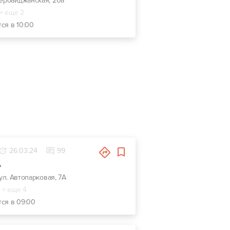
зербайджанская, 20а
+ еще 2
ся в 10:00
26.03.24
99
А
 ул. Автопарковая, 7А
+ еще 4
тся в 09:00