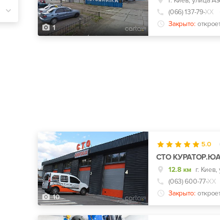
г. Киев, улица А
(066) 137-79-
ХХ
Закрыто:
откроет
1
5.0
СТО КУРАТОР.Ю
12.8 км
г. Киев,
(063) 600-77-
ХХ
Закрыто:
открое
10