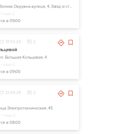
г. Киев, Велика Окружна вулиця, 4, Заїзд зі сторони Ельдорадо
+ еще 2
тся в 09:00
31.03.23
2
льцевой
 ул. Большая Кольцевая, 4
+ еще 3
тся в 09:00
21.06.24
2
улица Электротехническая, 45
+ еще 2
тся в 08:00