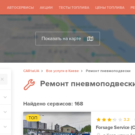
АВТОСЕРВИСЫ
АКЦИИ
ТЕСТЫ ТОПЛИВА
ЦЕНЫ ТОПЛИВА
Р
Показать на карте
CARtaUA
Все услуги в Киеве
Ремонт пневмоподвески
Ремонт пневмоподвески
Найдено
сервисов: 168
ТОП
3.2
Forsage Service