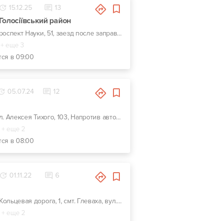
15.12.25
13
Голосіївський район
г. Киев, проспект Науки, 51, заезд после заправки WOG
+ еще 3
тся в 09:00
05.07.24
12
г. Киев, ул. Алексея Тихого, 103, Напротив автозаправки KLO
+ еще 2
тся в 08:00
01.11.22
6
г. Киев, Кольцевая дорога, 1, смт. Глеваха, вул. Сулими, 9
+ еще 2