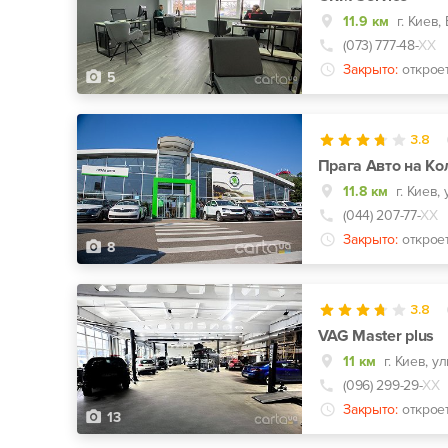
11.9 км
(073) 777-48-
ХХ
Закрыто:
открое
5
3.8
Прага Авто на Ко
11.8 км
г. Киев,
(044) 207-77-
ХХ
Закрыто:
открое
8
3.8
VAG Master plus
11 км
г. Киев, 
(096) 299-29-
ХХ
Закрыто:
открое
13