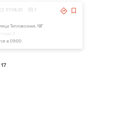
07.08.20
1
 улица Тепловозная, 18Г
+ еще 2
тся в 09:00
17