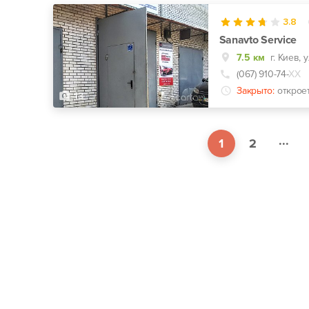
3.8
Sanavto Service
7.5 км
г. Киев,
(067) 910-74-
ХХ
Закрыто:
открое
13
...
1
2