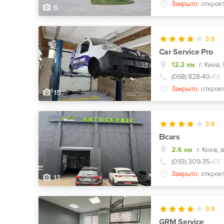
Закрыто:
открое
6
3.9
Car Service Pro
12.2 км
(068) 828-40-
ХХ
Закрыто:
открое
15
3.9
Elcars
2.6 км
г. Киев,
(093) 309-35-
ХХ
Закрыто:
открое
13
3.9
GRM Service