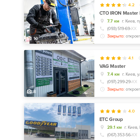
4.2
СТО IRON Master 
7.7 км
(093) 519-69-
ХХ
Закрыто:
открое
10
4.1
VAG Master
7.4 км
(097) 299-29-
ХХ
Закрыто:
открое
8
4.0
ЕТС Group
29.1 км
(067) 353-56-
ХХ