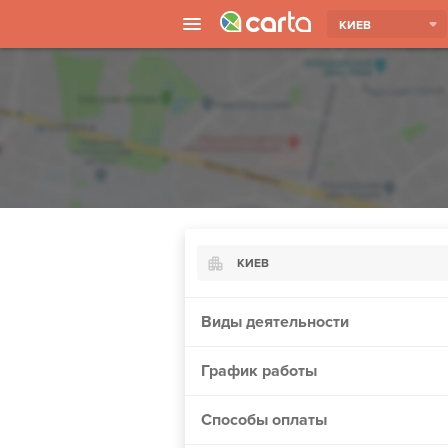
КИЕВ
КИЕВ
Киев
Виды деятельности
Харьков
График работы
Борисполь
Запорожье
Способы оплаты
Ужгород