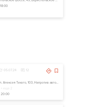
г. Киев, ул. Бориспольское шоссе, 49, Бориспольское шоссе 32км (поворот на аэропорт, 7 мин. от Киева), Чубинське, Киевская обл., 08321
 18:00
05.07.24
12
г. Киев, ул. Алексея Тихого, 103, Напротив автозаправки KLO
+ еще 2
- 20:00