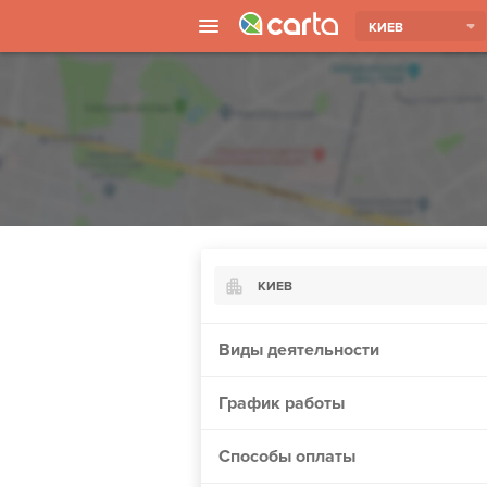
КИЕВ
КИЕВ
Киев
Виды деятельности
Харьков
График работы
Борисполь
Запорожье
Способы оплаты
Винница