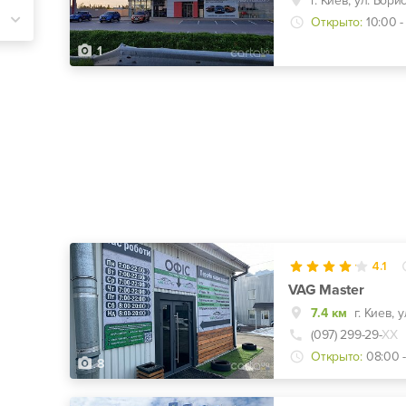
Открыто:
10:00 -
1
4.1
VAG Master
7.4 км
(097) 299-29-
ХХ
Открыто:
08:00 
8