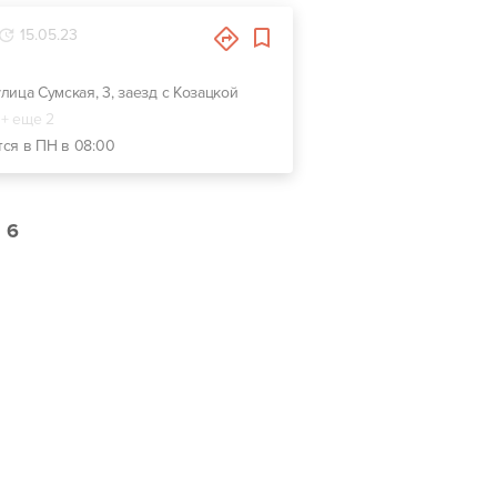
15.05.23
 улица Сумская, 3, заезд с Козацкой
+ еще 2
тся в ПН в 08:00
6