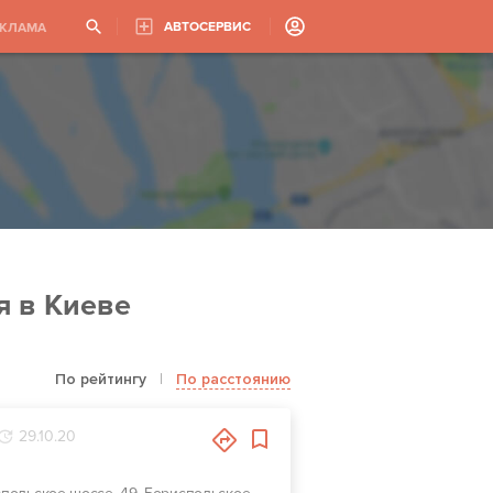
АВТОСЕРВИС
ЕКЛАМА
я в Киеве
По рейтингу
|
По расстоянию
29.10.20