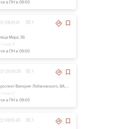
тся в ПН в 09:00
08.01.21
1
улица Мира, 36
+ еще 3
тся в ПН в 09:00
29.06.26
1
г. Киев, проспект Валерия Лобановского, 8А, СТО находится на территории гаражного кооператива КОСМОС.
+ еще 2
тся в ПН в 09:00
08.10.20
1