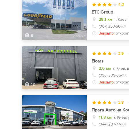
4.0
ЕТС Group
29.1 км
(067) 353-56-
ХХ
Закрыто:
открое
6
3.9
Elcars
2.6 км
г. Киев,
(093) 309-35-
ХХ
Закрыто:
открое
13
3.8
Прага Авто на Ко
11.8 км
г. Киев,
(044) 207-77-
ХХ