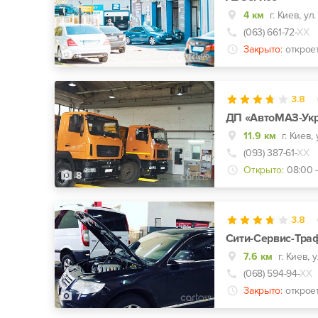
4 км
г. Киев, ул
(063) 661-72-
ХХ
Закрыто:
открое
4
3.8
ДП «АвтоМАЗ-Ук
11.9 км
г. Киев,
(093) 387-61-
ХХ
Открыто:
08:00 
8
3.8
Сити-Сервис-Тра
7.6 км
(068) 594-94-
ХХ
Закрыто:
открое
7