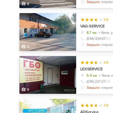
Закрыто:
открое
8
3.8
VAG-SERVICE
8.7 км
г. Киев, 
(044) 334-67-
ХХ
Закрыто:
открое
8
3.8
LEXSERVICE
5.4 км
(095) 227-27-
ХХ
Закрыто:
открое
9
3.8
ADService