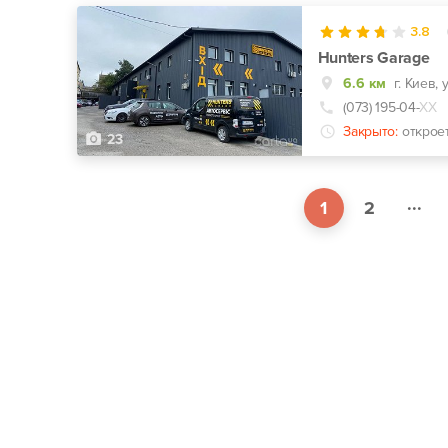
3.8
Hunters Garage
6.6 км
г. Киев,
(073) 195-04-
ХХ
Закрыто:
открое
23
...
1
2