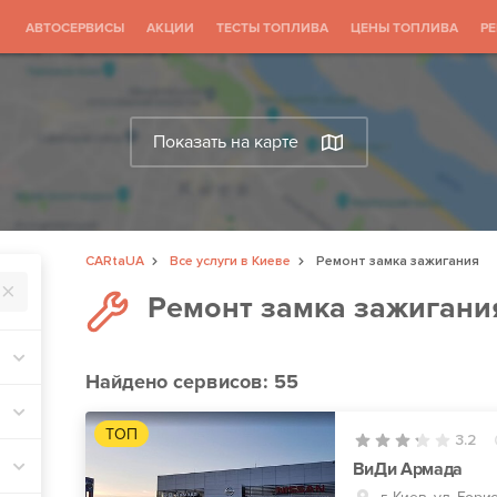
АВТОСЕРВИСЫ
АКЦИИ
ТЕСТЫ ТОПЛИВА
ЦЕНЫ ТОПЛИВА
Р
Показать на карте
CARtaUA
Все услуги в Киеве
Ремонт замка зажигания
Ремонт замка зажигани
Найдено
сервисов: 55
ТОП
3.2
ВиДи Армада