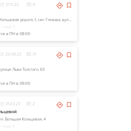
01.11.22
6
г. Киев, Кольцевая дорога, 1, смт. Глеваха, вул. Сулими, 9
+ еще 2
тся в ПН в 08:00
26.08.22
31
 вулиця Льва Толстого, 63
тся в ПН в 09:00
31.03.23
2
льцевой
 ул. Большая Кольцевая, 4
+ еще 3