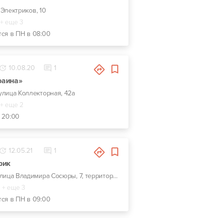
. Электриков, 10
+ еще 3
тся в ПН в 08:00
10.08.20
1
раина»
 улица Коллекторная, 42а
+ еще 2
- 20:00
12.05.21
1
фик
г. Киев, улица Владимира Сосюры, 7, территория автошколы
+ еще 3
тся в ПН в 09:00