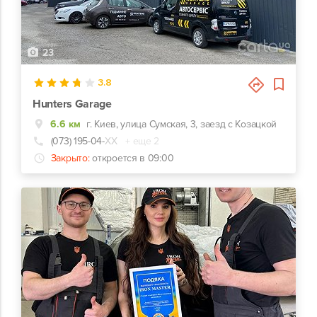
23
3.8
Hunters Garage
6.6 км
г. Киев, улица Сумская, 3, заезд с Козацкой
(073) 195-04-
ХХ
+ еще 2
Закрыто:
откроется в 09:00