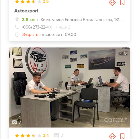
3.5
Autoexport
3.8 км
г. Киев, улица Большая Васильковская, 131, Логистические и экспертные услуги при импорте автомобилей из стран Евросоюза
(096) 273-22-
ХХ
+ еще 2
Закрыто:
откроется в 09:00
7
3.4
2