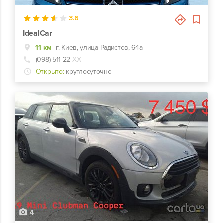
3.6
IdealCar
11 км
г. Киев, улица Радистов, 64а
(098) 511-22-
ХХ
Открыто:
круглосуточно
4