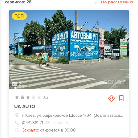
сервисов: 28
По расстоянию
ТОП
2
3.2
UA-AUTO
г. Киев, ул. Харьковское Шоссе 173/1, (Возле автосалона “Тойота Автосамит”)
(044) 361-71-
ХХ
+ еще 3
Закрыто:
откроется в 09:00