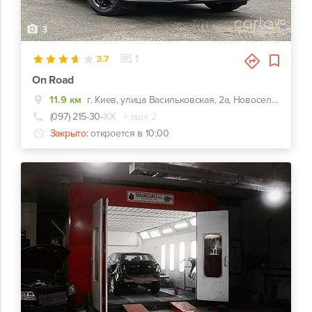
3
3.7
1
On Road
11.9 км
г. Киев, улица Васильковская, 2а, Новоселки (Киево-Святошинский р-н)
(097) 215-30-
ХХ
+ еще 2
Закрыто:
откроется в 10:00