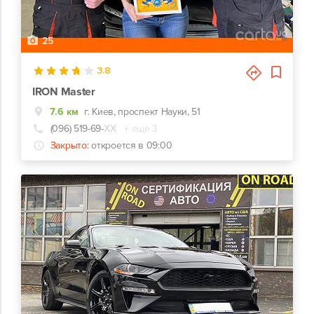
25
3.8
IRON Master
7.6 км
г. Киев, проспект Науки, 51
(096) 519-69-
ХХ
+ еще 3
Закрыто:
откроется в 09:00