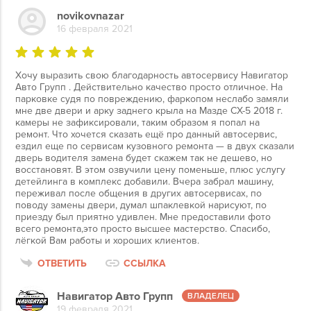
novikovnazar
16 февраля 2021
Хочу выразить свою благодарность автосервису Навигатор
Авто Групп . Действительно качество просто отличное. На
парковке судя по повреждению, фаркопом неслабо замяли
мне две двери и арку заднего крыла на Мазде CX-5 2018 г.
камеры не зафиксировали, таким образом я попал на
ремонт. Что хочется сказать ещё про данный автосервис,
ездил еще по сервисам кузовного ремонта — в двух сказали
дверь водителя замена будет скажем так не дешево, но
восстановят. В этом озвучили цену поменьше, плюс услугу
детейлинга в комплекс добавили. Вчера забрал машину,
переживал после общения в других автосервисах, по
поводу замены двери, думал шпаклевкой нарисуют, по
приезду был приятно удивлен. Мне предоставили фото
всего ремонта,это просто высшее мастерство. Спасибо,
лёгкой Вам работы и хороших клиентов.
ОТВЕТИТЬ
ССЫЛКА
Навигатор Авто Групп
19 февраля 2021