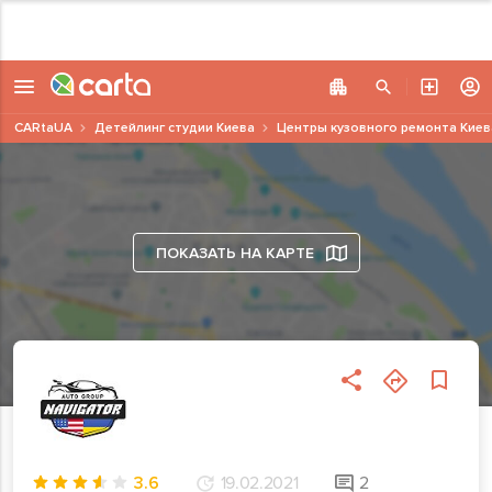
CARtaUA
Детейлинг студии Киева
Центры кузовного ремонта Киев
ПОКАЗАТЬ НА КАРТЕ
3.6
19.02.2021
2