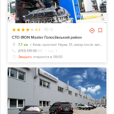
10
4.2
13
СТО IRON Master Голосіївський район
7.7 км
г. Киев, проспект Науки, 51, заезд после заправки WOG
(093) 519-69-
ХХ
+ еще 3
Закрыто:
откроется в 09:00