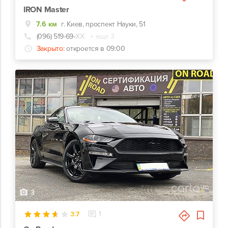
IRON Master
7.6 км
г. Киев, проспект Науки, 51
(096) 519-69-
ХХ
+ еще 3
Закрыто:
откроется в 09:00
3
3.7
1