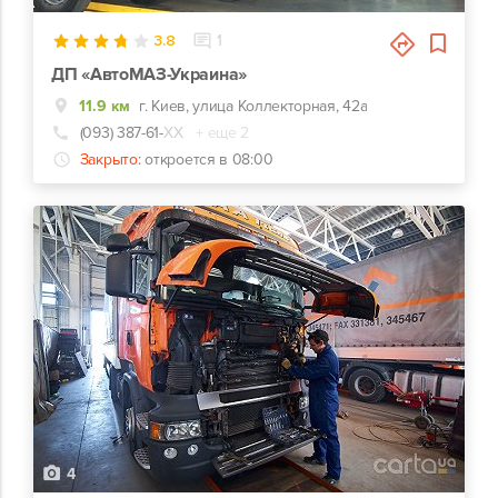
3.8
1
ДП «АвтоМАЗ-Украина»
11.9 км
г. Киев, улица Коллекторная, 42а
(093) 387-61-
ХХ
+ еще 2
Закрыто:
откроется в 08:00
4