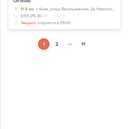
On Road
11.9 км
г. Киев, улица Васильковская, 2а, Новоселки (Киево-Святошинский р-н)
(097) 215-30-
ХХ
+ еще 2
Закрыто:
откроется в 09:00
...
1
2
11