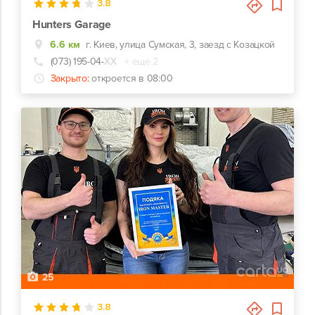
3.8
Hunters Garage
6.6 км
г. Киев, улица Сумская, 3, заезд с Козацкой
(073) 195-04-
ХХ
+ еще 2
Закрыто:
откроется в 08:00
25
3.8