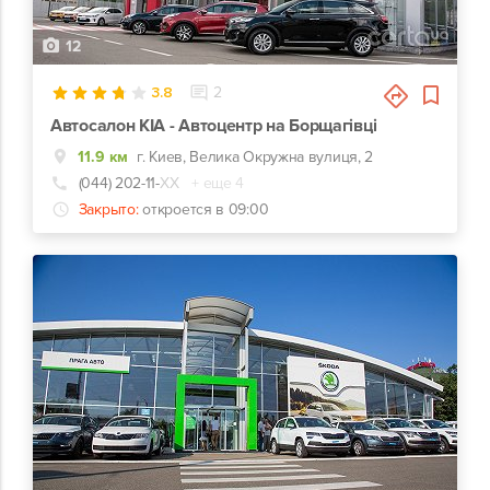
12
3.8
2
Автосалон KIA - Автоцентр на Борщагівці
11.9 км
г. Киев, Велика Окружна вулиця, 2
(044) 202-11-
ХХ
+ еще 4
Закрыто:
откроется в 09:00