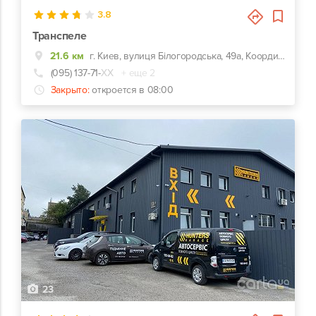
3.8
Транспеле
21.6 км
г. Киев, вулиця Білогородська, 49а, Координаты для навигатора: 50.345013,30.269831
(095) 137-71-
ХХ
+ еще 2
Закрыто:
откроется в 08:00
23