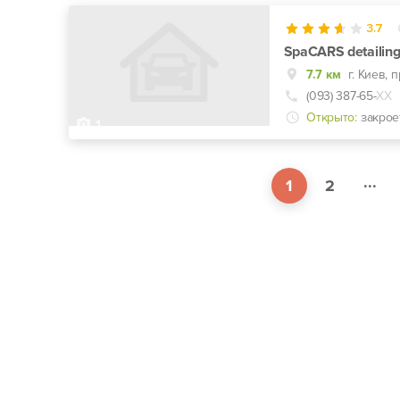
3.7
SpaCARS detailin
7.7 км
г. Киев, 
(093) 387-65-
ХХ
Открыто:
закрое
1
...
1
2