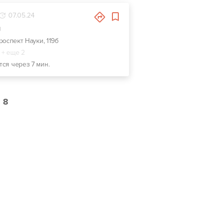
07.05.24
g
проспект Науки, 119б
+ еще 2
тся через 7 мин.
8