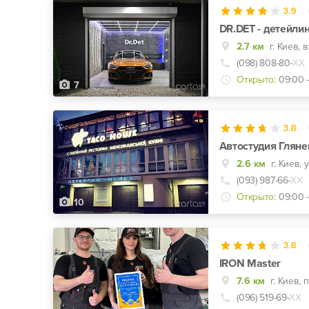
3.9
DR.DET - детейли
2.7 км
(098) 808-80-
ХХ
Открыто:
09:00 
7
3.8
Автостудия Гляне
2.6 км
г. Киев,
(093) 987-66-
ХХ
Открыто:
09:00 
10
3.8
IRON Master
7.6 км
г. Киев, 
(096) 519-69-
ХХ