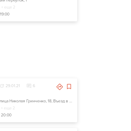
кий переулок, 1
+ еще 2
 19:00
29.01.21
6
г. Киев, улица Николая Гринченко, 18, Въезд в основные ворота комплекса. Второй этаж. На посту охраны можно уточнить
+ еще 2
- 20:00