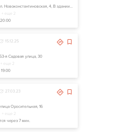
г. Киев, ул. Новоконстантиновская, 4, В здании Vianor 1й Бокс
+ еще 2
 20:00
15.12.25
 53-я Садовая улица, 30
+ еще 2
 19:00
27.03.23
 улица Оросительная, 16
+ еще 2
тся через 7 мин.