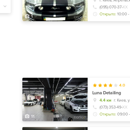
г. Киев, Апрельс
(095) 070-37-
ХХ
Открыто:
10:00 -
1
4.0
Luna Detailing
4.4 км
(073) 353-49-
ХХ
Открыто:
09:00 
11