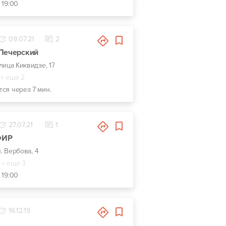
 19:00
09.07.21
2
 Печерский
улица Киквидзе, 17
+ еще 2
тся через 7 мин.
27.07.21
1
ФИР
л. Вербова, 4
+ еще 3
 19:00
16.12.19