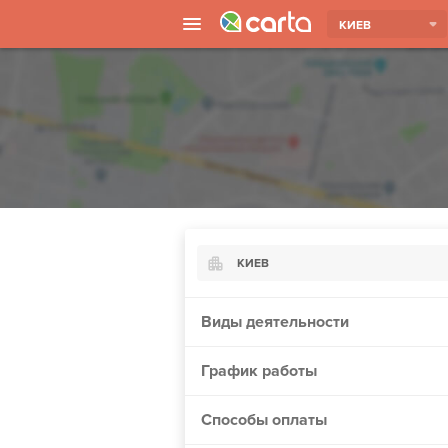
КИЕВ
КИЕВ
Киев
Виды деятельности
Харьков
График работы
Борисполь
Запорожье
Способы оплаты
Ужгород