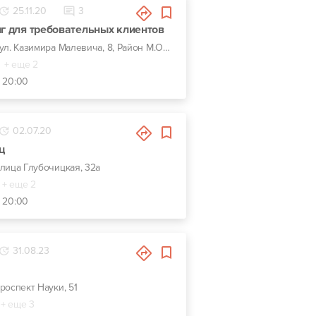
25.11.20
3
нг для требовательных клиентов
г. Киев, вул. Казимира Малевича, 8, Район М.Олимпийская
+ еще 2
- 20:00
02.07.20
ц
 улица Глубочицкая, 32а
+ еще 2
- 20:00
31.08.23
проспект Науки, 51
+ еще 3