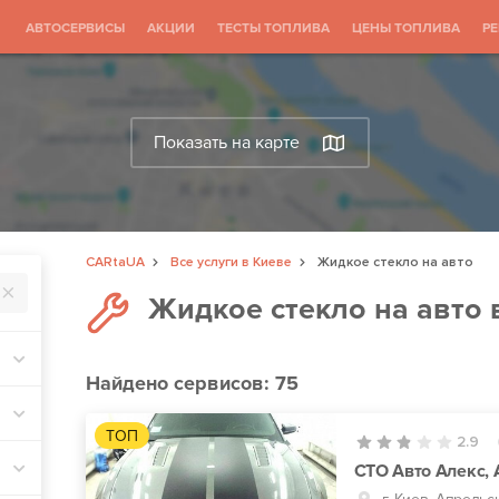
АВТОСЕРВИСЫ
АКЦИИ
ТЕСТЫ ТОПЛИВА
ЦЕНЫ ТОПЛИВА
Р
Показать на карте
CARtaUA
Все услуги в Киеве
Жидкое стекло на авто
Жидкое стекло на авто 
Найдено
сервисов: 75
ТОП
2.9
СТО Авто Алекс, 