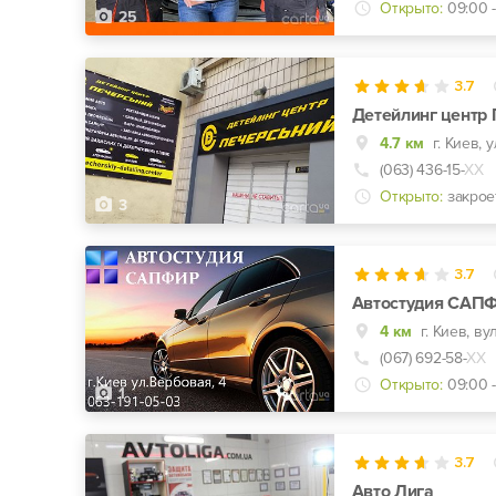
Открыто:
09:00 -
25
3.7
Детейлинг центр
4.7 км
г. Киев, 
(063) 436-15-
ХХ
Открыто:
закрое
3
3.7
Автостудия САП
4 км
г. Киев, ву
(067) 692-58-
ХХ
Открыто:
09:00 -
1
3.7
Авто Лига