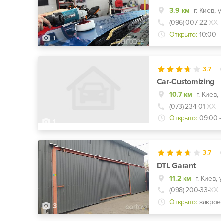
3.9 км
(096) 007-22-
ХХ
Открыто:
10:00 -
1
3.7
Car-Customizing
10.7 км
г. Киев,
(073) 234-01-
ХХ
Открыто:
09:00 -
1
3.7
DTL Garant
11.2 км
г. Киев,
(098) 200-33-
ХХ
Открыто:
закрое
3