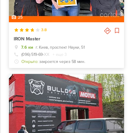
25
3.8
IRON Master
7.6 км
г. Киев, проспект Науки, 51
(096) 519-69-
ХХ
+ еще 3
Открыто:
закроется через 58 мин.