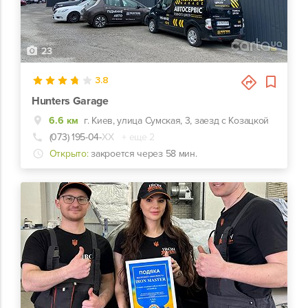
23
3.8
Hunters Garage
6.6 км
г. Киев, улица Сумская, 3, заезд с Козацкой
(073) 195-04-
ХХ
+ еще 2
Открыто:
закроется через 58 мин.