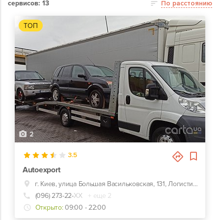
сервисов: 13
По расстоянию
ТОП
2
3.5
Autoexport
г. Киев, улица Большая Васильковская, 131, Логистические и экспертные услуги при импорте автомобилей из стран Евросоюза
(096) 273-22-
ХХ
+ еще 2
Открыто:
09:00 - 22:00