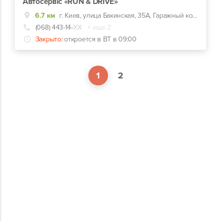
Автосервіс «RUN & DRIVE»
6.7 км
г. Киев, улица Бакинская, 35А, Гаражный кооператив Бакинский бокс 5-39
(068) 443-14-
ХХ
+ еще 2
Закрыто:
откроется в ВТ в 09:00
1
2