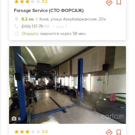
3.2
Forsage Service (СТО ФОРСАЖ)
8.2 км
г. Киев, улица Азербайджанская, 20а
(066) 137-79-
ХХ
+ еще 2
Открыто:
закроется через 58 мин.
6
3.0