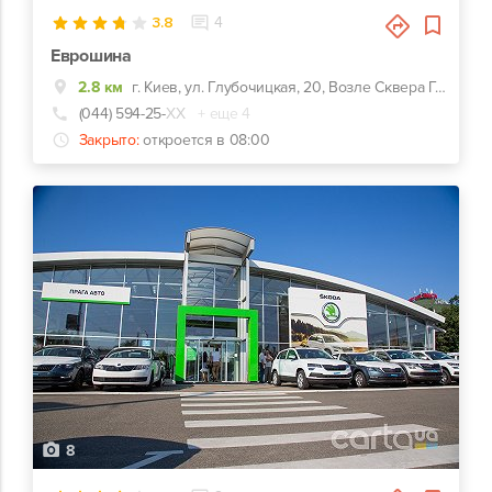
3.8
4
Еврошина
2.8 км
г. Киев, ул. Глубочицкая, 20, Возле Сквера Гейдара Алиева
(044) 594-25-
ХХ
+ еще 4
Закрыто:
откроется в 08:00
8