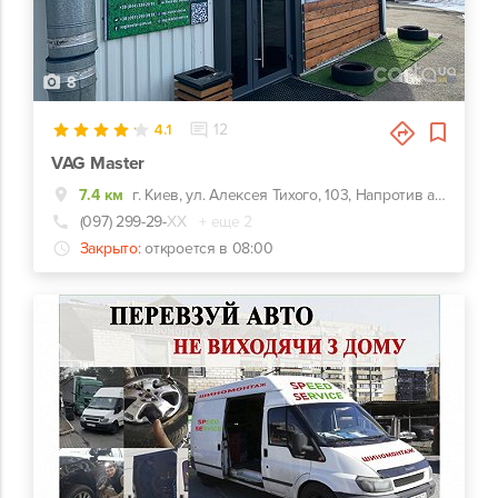
8
4.1
12
VAG Master
7.4 км
г. Киев, ул. Алексея Тихого, 103, Напротив автозаправки KLO
(097) 299-29-
ХХ
+ еще 2
Закрыто:
откроется в 08:00