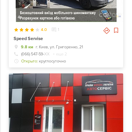
4
4.0
1
Speed Servise
9.8 км
г. Киев, ул. Григоренко, 21
(066) 547-59-
ХХ
+ еще 2
Открыто:
круглосуточно