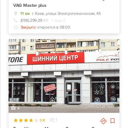
VAG Master plus
11 км
г. Киев, улица Электротехническая, 45
(096) 299-29-
ХХ
+ еще 2
Закрыто:
откроется в 08:00
4
3.8
1