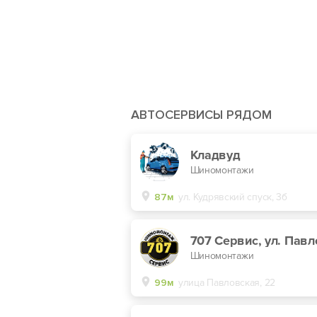
АВТОСЕРВИСЫ РЯДОМ
Кладвуд
Шиномонтажи
87м
ул. Кудрявский спуск, 3б
Шиномонтажи
99м
улица Павловская, 22