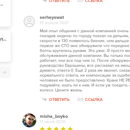
ОТВЕТИТЬ
ССЫЛКА
 EXPRESS на Маршала Рыбалка
serheyswat
19 апреля 2021
Мой опыт общения с данной компанией очень п
поездив неделю по городу поехал на дальняк, 
Тип Топ Сервис, Рыбалко Маршала ул. 11
скорости в 130 появилось биение, чем дальше 
первое же СТО мне обнаружили что переднее 
болты крутились руками. Это ужас. Я просто мо
обслуживания данной компании. Вы только пос
работает, они все под чем то. После обнаруже
руководство Еврошины, все рассказал на эмоц
думаете, ответа 0. Ещё 2 раза им звонил, сказ
нормального ответа, ни компенсации за ошибку
человека не было предоставлено. Кране НЕ
подумайте, ехать ли к ним. И если уж поедете
колесо. Цените жизнь.
ОТВЕТИТЬ
ССЫЛКА
misha_boyko
17 июня 2020