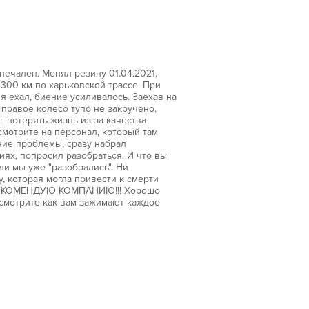
ечален. Менял резину 01.04.2021,
300 км по харьковской трассе. При
я ехал, биение усиливалось. Заехав на
правое колесо тупо не закручено,
г потерять жизнь из-за качества
мотрите на персонал, который там
ние проблемы, сразу набрал
иях, попросил разобраться. И что вы
али мы уже "разобрались". Ни
, которая могла привести к смерти
 РЕКОМЕНДУЮ КОМПАНИЮ!!! Хорошо
, смотрите как вам зажимают каждое