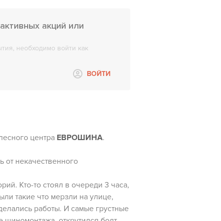
активных акций или
тия, необходимо войти как
ВОЙТИ
олесного центра
ЕВРОШИНА
.
ь от некачественного
рий. Кто-то стоял в очереди 3 часа,
ыли такие что мерзли на улице,
делались работы. И самые грустные
е шиномонтажа, открутился болт,