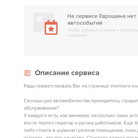
На сервисе Еврошина нет 
автособытий
Чтобы добавлять акции и автособы
компания
Описание сервиса
Рады приветствовать Вас на странице элитного к
Сколько раз автомобилистам приходилось страдат
обслуживания?
У каждого есть, как минимум, несколько таких исто
кто-то терпел перегар и ругань работников. Еще б
либо стояли в шумном грязном помещении, пока 
истории - это про качество. Спустило колесо посл