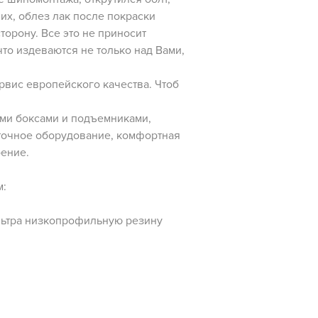
х, облез лак после покраски
сторону. Все это не приносит
что издеваются не только над Вами,
рвис европейского качества. Чтоб
ыми боксами и подъемниками,
точное оборудование, комфортная
оение.
м:
льтра низкопрофильную резину