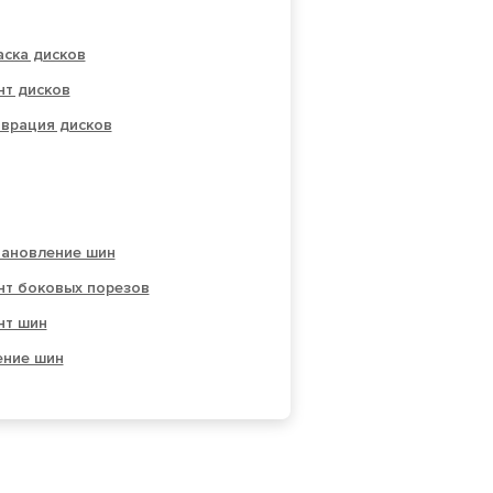
аска дисков
нт дисков
аврация дисков
тановление шин
нт боковых порезов
нт шин
ение шин