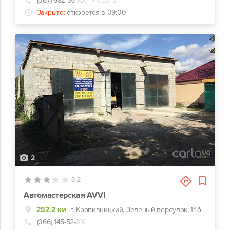
(067) 682-35-
ХХ
+ еще 2
Закрыто:
откроется в 09:00
2
3.2
Автомастерская AVVI
252.2 км
г. Кропивницкий, Зеленый переулок, 14б
(066) 145-52-
ХХ