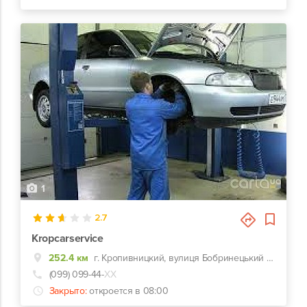
1
2.7
Kropcarservice
252.4 км
г. Кропивницкий, вулиця Бобринецький шлях, 68
(099) 099-44-
ХХ
Закрыто:
откроется в 08:00