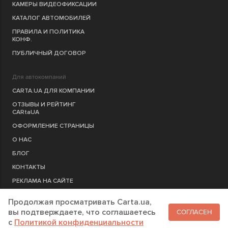
КАМЕРЫ ВИДЕОФИКСАЦИИ
КАТАЛОГ АВТОМОБИЛЕЙ
ПРАВИЛА И ПОЛИТИКА
КОНФ.
ПУБЛИЧНЫЙ ДОГОВОР
Для автокомпаний
CARTA.UA ДЛЯ КОМПАНИИ
ОТЗЫВЫ И РЕЙТИНГ
CARtaUA
ОФОРМЛЕНИЕ СТРАНИЦЫ
О НАС
БЛОГ
КОНТАКТЫ
РЕКЛАМА НА САЙТЕ
Продолжая просматривать Carta.ua,
РЕГИСТРАЦИЯ
КОМПАНИЮ
вы подтверждаете, что соглашаетесь
СОГЛАСЕН
c
Политикой конфиденциальности