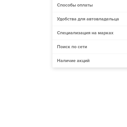
Способы оплаты
Винница
Днепр
Удобства для автовладельца
Житомир
Одесса
Специализация на марках
Николаев
Поиск по сети
Мелитополь
Сумы
Наличие акций
Черкассы
Хмельницкий
Полтава
Чернигов
Кривой Рог
Херсон
Черновцы