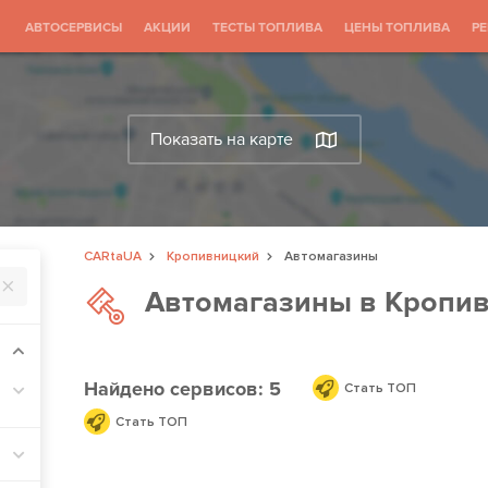
АВТОСЕРВИСЫ
АКЦИИ
ТЕСТЫ ТОПЛИВА
ЦЕНЫ ТОПЛИВА
Р
Показать на карте
CARtaUA
Кропивницкий
Автомагазины
Автомагазины в Кропи
Найдено
сервисов: 5
Стать ТОП
Стать ТОП