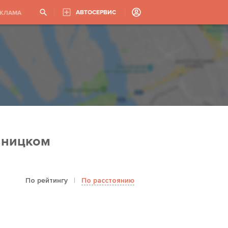
АВТОСЕРВИС
ЕКЛАМА
вницком
По рейтингу
|
По расстоянию