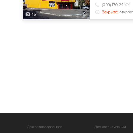
(099) 170-24-
ХХ
Закрыто:
открое
15
Для автовладельцев
Для автокомпаний